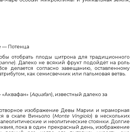
е — Потенца
обы отобрать плоды цитрона для традиционного
apanne
). Далеко не всякий фрукт подойдёт на роль
се делается согласно завещанию, оставленному
трибутом, как семисвечник или пальмовая ветвь.
 «Аквафан» (
Aquafan
), известный далеко за
удотворное изображение Девы Марии и мраморная
я в скале Виньоло (
Monte Vingiolo
) в нескольких
м палеолитические и неолитические стоянки. Долгие
ликвия, пока в один прекрасный день, изображение