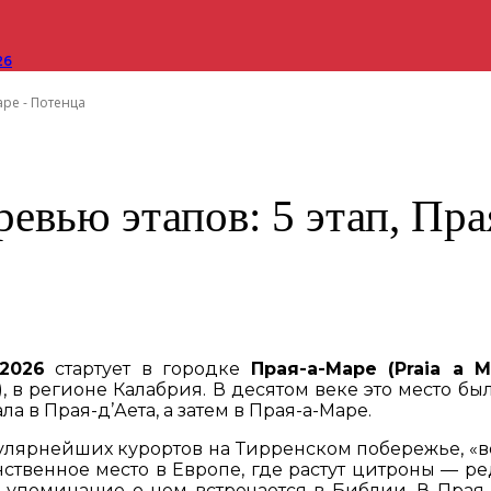
26
аре - Потенца
ревью этапов: 5 этап, Пр
-2026
стартует в городке
Прая-а-Маре (Praia a Ma
a), в регионе Калабрия. В десятом веке это место 
 в Прая-д’Аета, а затем в Прая-а-Маре.
лярнейших курортов на Тирренском побережье, «
нственное место в Европе, где растут цитроны — 
 упоминание о нем встречается в Библии. В Прая