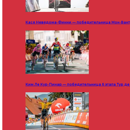
Кася Невядома-Финни — победительница Мон-Ванту
Ким Ле Кур-Пинар — победительница 6 этапа Тур д