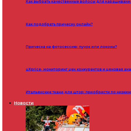
Как выбрать качественные волосы для наращивани
Как подобрать прическу онлайн?
Прическа на фотосессию: пучок или локоны?
uXprice- мониторинг цен конкурентов и ценовая ан
Итальянские ткани для штор: приобрести по низки
Новости