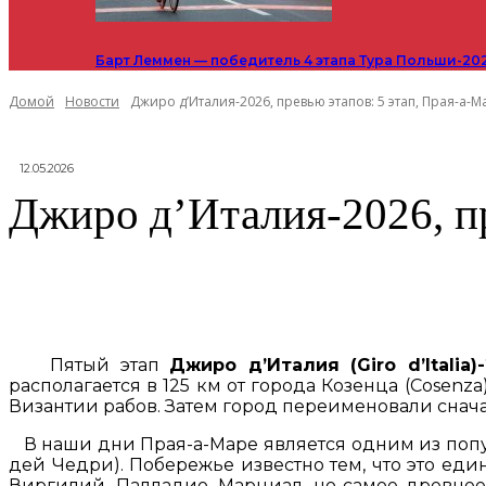
Барт Леммен — победитель 4 этапа Тура Польши-20
Домой
Новости
Джиро д’Италия-2026, превью этапов: 5 этап, Прая-а-М
12.05.2026
Джиро д’Италия-2026, п
Пятый этап
Джиро д’Италия (Giro d’Italia)
располагается в 125 км от города Козенца (Cosenz
Византии рабов. Затем город переименовали сначала
В наши дни Прая-а-Маре является одним из попу
дей Чедри). Побережье известно тем, что это еди
Виргилий, Палладио, Марциал, но самое древнее