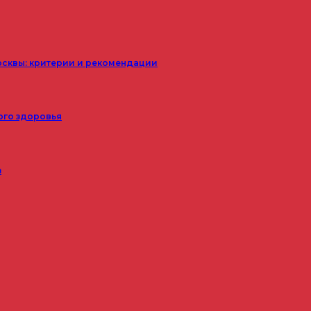
осквы: критерии и рекомендации
ого здоровья
з