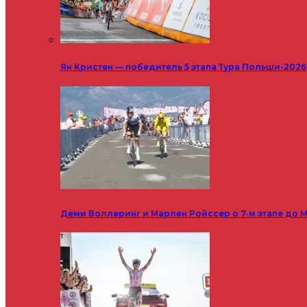
Ян Кристен — победитель 5 этапа Тура Польши-2026
Деми Воллеринг и Марлен Ройссер о 7-м этапе до М