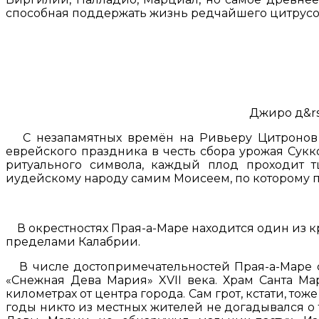
способная поддержать жизнь редчайшего цитрусов
Джиро д&rs
С незапамятных времён на Ривьеру Цитронов е
еврейского праздника в честь сбора урожая Сукко
ритуального символа, каждый плод проходит т
иудейскому народу самим Моисеем, по которому п
В окрестностях Прая-а-Маре находится один из к
пределами Калабрии.
В числе достопримечательностей Прая-а-Маре с
«Снежная Дева Мария» XVII века. Храм Санта Ма
километрах от центра города. Сам грот, кстати, т
годы никто из местных жителей не догадывался о 