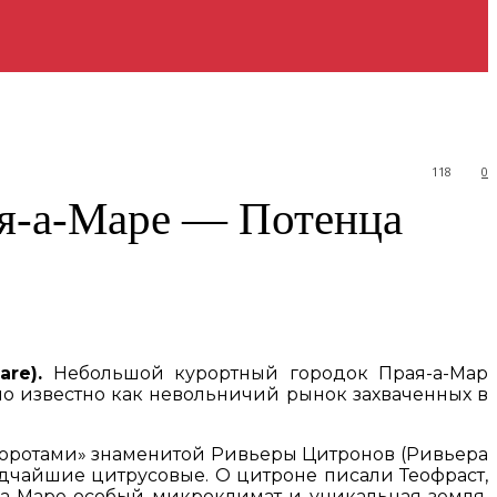
118
0
ая-а-Маре — Потенца
re).
Небольшой курортный городок Прая-а-Мар
было известно как невольничий рынок захваченных в
воротами» знаменитой Ривьеры Цитронов (Ривьера
редчайшие цитрусовые. О цитроне писали Теофраст,
-а-Маре особый микроклимат и уникальная земля,