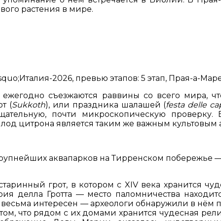
ого растения в мире.
quo;Италия-2026, превью этапов: 5 этап, Прая-а-Мар
жегодно съезжаются раввины со всего мира, чт
т (
Sukkoth
), или праздника шалашей (
festa delle c
щательную, почти микроскопическую проверку. В
лод цитрона является таким же важным культовым а
рупнейших аквапарков на Тирренском побережье —
таринный грот, в котором с XIV века хранится ч
рия делла Гротта — место паломничества находитс
оже весьма интересен — археологи обнаружили в нё
том, что рядом с их домами хранится чудесная ре