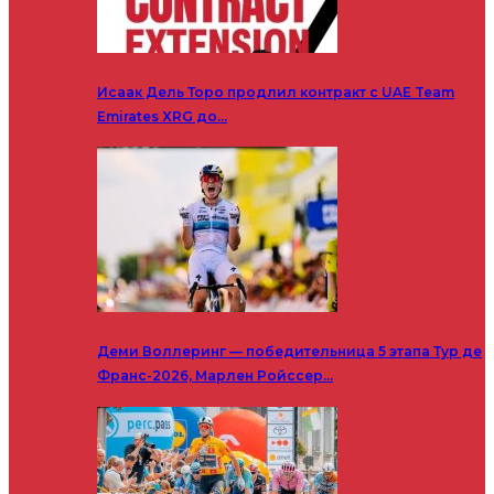
Исаак Дель Торо продлил контракт с UAE Team
Emirates XRG до…
Деми Воллеринг — победительница 5 этапа Тур де
Франс-2026, Марлен Ройссер…