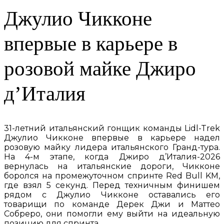
Джулио Чикконе
впервые в карьере в
розовой майке Джиро
д’Италия
31-летний итальянский гонщик команды Lidl-Trek
Джулио Чикконе впервые в карьере надел
розовую майку лидера итальянского Гранд-тура.
На 4-м этапе, когда Джиро д’Италия-2026
вернулась на итальянские дороги, Чикконе
боролся на промежуточном спринте Red Bull KM,
где взял 5 секунд. Перед техничным финишем
рядом с Джулио Чикконе оставались его
товарищи по команде Дерек Джи и Маттео
Собреро, они помогли ему выйти на идеальную
позицию для спринта.