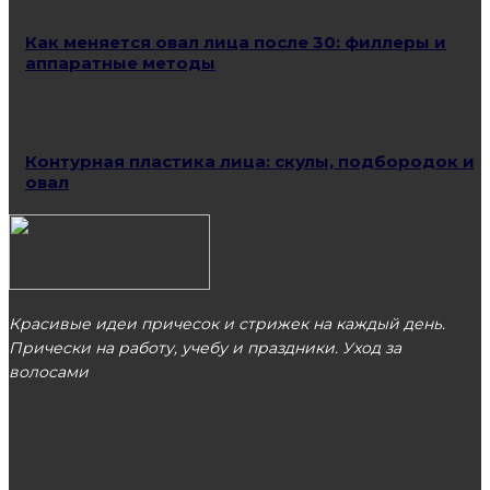
Как меняется овал лица после 30: филлеры и
аппаратные методы
Контурная пластика лица: скулы, подбородок и
овал
Красивые идеи причесок и стрижек на каждый день.
Прически на работу, учебу и праздники. Уход за
волосами
МОСКВА