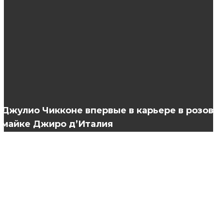
Триммер для бороды: прибор, который
позволит не ходить в барбершоп
Отзывы об окнах Шуко
Джулио Чикконе впервые в карьере в розов
майке Джиро д’Италия