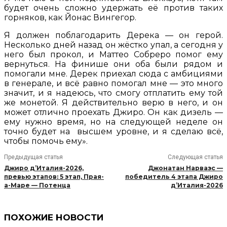
будет очень сложно удержать её против таких
горняков, как Йонас Вингегор.
Я должен поблагодарить Дерека — он герой.
Несколько дней назад он жёстко упал, а сегодня у
него был прокол, и Маттео Собреро помог ему
вернуться. На финише они оба были рядом и
помогали мне. Дерек приехал сюда с амбициями
в генерале, и всё равно помогал мне — это много
значит, и я надеюсь, что смогу отплатить ему той
же монетой. Я действительно верю в него, и он
может отлично проехать Джиро. Он как дизель —
ему нужно время, но на следующей неделе он
точно будет на высшем уровне, и я сделаю всё,
чтобы помочь ему».
Предыдущая статья
Следующая статья
Джиро д’Италия-2026,
Джонатан Нарваэс —
превью этапов: 5 этап, Прая-
победитель 4 этапа Джиро
а-Маре — Потенца
д’Италия-2026
ПОХОЖИЕ НОВОСТИ