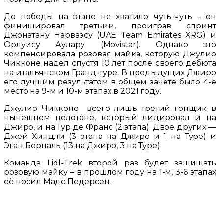
До победы на этапе не хватило чуть-чуть – он
финишировал третьим, проиграв спринт
Джонатану Нарваэсу (UAE Team Emirates XRG) и
Орлуису Аулару (Movistar). Однако это
компенсировала розовая майка, которую Джулио
Чикконе надел спустя 10 лет после своего дебюта
на итальянском Гранд-туре. В предыдущих Джиро
его лучшим результатом в общем зачёте было 4-е
место на 9-м и 10-м этапах в 2021 году.
Джулио Чикконе всего лишь третий гонщик в
нынешнем пелотоне, который лидировал и на
Джиро, и на Тур де Франс (2 этапа). Двое других —
Джей Хиндли (3 этапа на Джиро и 1 на Туре) и
Эган Берналь (13 на Джиро, 3 на Туре).
Команда Lidl-Trek второй раз будет защищать
розовую майку – в прошлом году на 1-м, 3-6 этапах
её носил Мадс Педерсен.