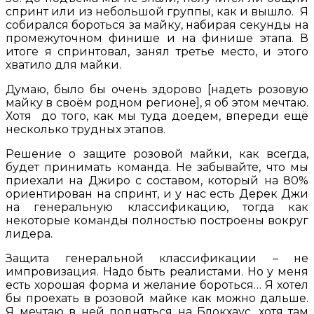
спринт или из небольшой группы, как и вышло. Я
собирался бороться за майку, набирая секунды на
промежуточном финише и на финише этапа. В
итоге я спринтовал, занял третье место, и этого
хватило для майки.
Думаю, было бы очень здорово [надеть розовую
майку в своём родном регионе], я об этом мечтаю.
Хотя до того, как мы туда доедем, впереди ещё
несколько трудных этапов.
Решение о защите розовой майки, как всегда,
будет принимать команда. Не забывайте, что мы
приехали на Джиро с составом, который на 80%
ориентирован на спринт, и у нас есть Дерек Джи
на генеральную классификацию, тогда как
некоторые команды полностью построены вокруг
лидера.
Защита генеральной классификации – не
импровизация. Надо быть реалистами. Но у меня
есть хорошая форма и желание бороться… Я хотел
бы проехать в розовой майке как можно дальше.
Я мечтаю в ней подняться на Блокхаус, хотя там