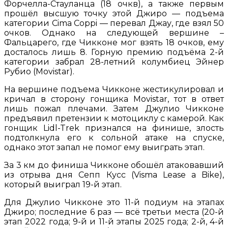
Форчелла-Стауланца (18 очкв), а также первым
прошёл высшую точку этой Джиро — подъема
категории Cima Coppi — перевал Джау, где взял 50
очков. Однако на следующей вершине –
Фальцарего, где Чикконе мог взять 18 очков, ему
досталось лишь 8. Горную премию подъёма 2-й
категории забрал 28-летний колумбиец Эйнер
Рубио (Movistar).
На вершине подъема Чикконе жестикулировал и
кричал в сторону гонщика Movistar, тот в ответ
лишь пожал плечами. Затем Джулио Чикконе
предъявил претензии к мотоциклу с камерой. Как
гонщик Lidl-Trek признался на финише, злость
подтолкнула его к сольной атаке на спуске,
однако этот запал не помог ему выиграть этап.
За 3 км до финиша Чикконе обошёл атаковавший
из отрыва дня Сепп Кусс (Visma Lease a Bike),
который выиграл 19-й этап.
Для Джулио Чикконе это 11-й подиум на этапах
Джиро; последние 6 раз — всё третьи места (20-й
этап 2022 года; 9-й и 11-й этапы 2025 года; 2-й, 4-й