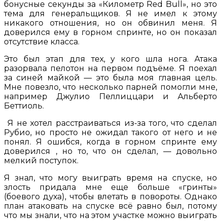
бонусные секунды за «Километр Red Bull», но это
тема для генеральщиков. Я не имел к этому
никакого отношения, но он обвинил меня. Я
доверился ему в горном спринте, но он показал
отсутствие класса.
Это был этап для тех, у кого шла нога. Атака
разорвала пелотон на первом подъёме. Я поехал
за синей майкой — это была моя главная цель.
Мне повезло, что несколько парней помогли мне,
например Джулио Пеллиццари и Альберто
Беттиоль.
Я не хотел расстраиваться из-за того, что сделал
Рубио, но просто не ожидал такого от него и не
понял. Я ошибся, когда в горном спринте ему
доверился , но то, что он сделал, — довольно
мелкий поступок.
Я знал, что могу выиграть время на спуске, но
злость придала мне еще больше «гринты»
(боевого духа), чтобы влетать в повороты. Однако
план атаковать на спуске всё равно был, потому
что мы знали, что на этом участке можно выиграть