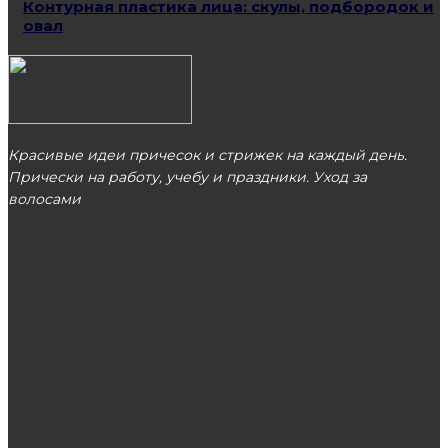
Контурная пластика лица: скулы, подбородок и
овал
Красивые идеи причесок и стрижек на каждый день.
Прически на работу, учебу и праздники. Уход за
волосами
МОСКВА
ЭТО ПОПУЛЯРНО
Трихологическая клиника Москва: где найти
профессиональную помощь для здоровья
волос