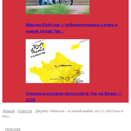
Марлен Ройссер — победительница 4 этапа и
новый лидер Тур…
Страницы истории велоспорта: Тур де Франс —
2026
Домой
Новости
Джулио Чикконе – в синей майке, но со злостью и
без...
29.05.2026