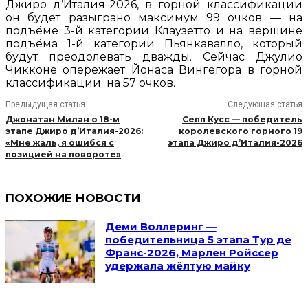
Джиро д’Италия-2026, в горной классификации
он будет разыграно максимум 99 очков — на
подъёме 3-й категории Клаузетто и на вершине
подъёма 1-й категории Пьянкавалло, который
будут преодолевать дважды. Сейчас Джулио
Чикконе опережает Йонаса Вингегора в горной
классификации на 57 очков.
Предыдущая статья
Следующая статья
Джонатан Милан о 18-м
Сепп Кусс — победитель
этапе Джиро д’Италия-2026:
королевского горного 19
«Мне жаль, я ошибся с
этапа Джиро д’Италия-2026
позицией на повороте»
ПОХОЖИЕ НОВОСТИ
Деми Воллеринг —
победительница 5 этапа Тур де
Франс-2026, Марлен Ройссер
удержала жёлтую майку