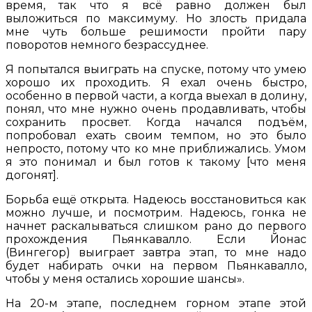
время, так что я всё равно должен был
выложиться по максимуму. Но злость придала
мне чуть больше решимости пройти пару
поворотов немного безрассуднее.
Я попытался выиграть на спуске, потому что умею
хорошо их проходить. Я ехал очень быстро,
особенно в первой части, а когда выехал в долину,
понял, что мне нужно очень продавливать, чтобы
сохранить просвет. Когда начался подъём,
попробовал ехать своим темпом, но это было
непросто, потому что ко мне приближались. Умом
я это понимал и был готов к такому [что меня
догонят].
Борьба ещё открыта. Надеюсь восстановиться как
можно лучше, и посмотрим. Надеюсь, гонка не
начнет раскалываться слишком рано до первого
прохождения Пьянкавалло. Если Йонас
(Вингегор) выиграет завтра этап, то мне надо
будет набирать очки на первом Пьянкавалло,
чтобы у меня остались хорошие шансы».
На 20-м этапе, последнем горном этапе этой