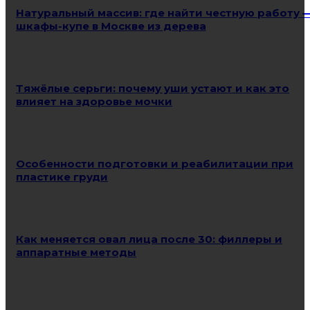
Натуральный массив: где найти честную работу 
шкафы-купе в Москве из дерева
Тяжёлые серьги: почему уши устают и как это
влияет на здоровье мочки
Особенности подготовки и реабилитации при
пластике груди
Как меняется овал лица после 30: филлеры и
аппаратные методы