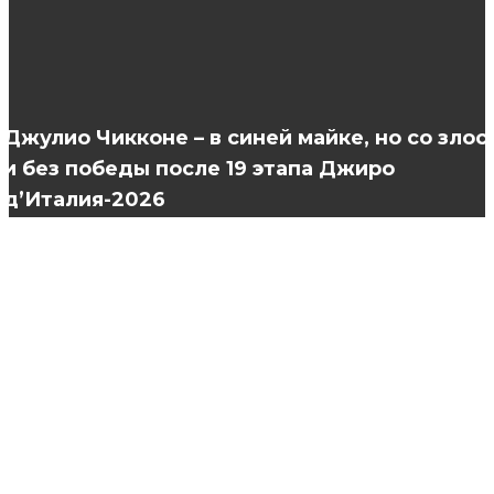
синяков и мешков под глазами
Коррекция ресниц или новое наращивание?
Джулио Чикконе – в синей майке, но со зло
и без победы после 19 этапа Джиро
д’Италия-2026