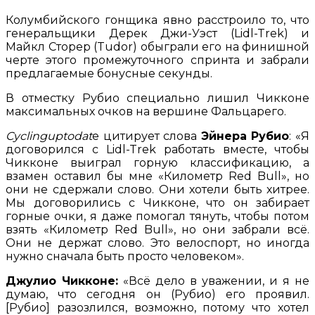
Колумбийского гонщика явно расстроило то, что
генеральщики Дерек Джи-Уэст (Lidl-Trek) и
Майкл Сторер (Tudor) обыграли его на финишной
черте этого промежуточного спринта и забрали
предлагаемые бонусные секунды.
В отместку Рубио специально лишил Чикконе
максимальных очков на вершине Фальцарего.
Cyclinguptodat
e цитирует слова
Эйнера Рубио
: «Я
договорился с Lidl-Trek работать вместе, чтобы
Чикконе выиграл горную классификацию, а
взамен оставил бы мне «Километр Red Bull», но
они не сдержали слово. Они хотели быть хитрее.
Мы договорились с Чикконе, что он забирает
горные очки, я даже помогал тянуть, чтобы потом
взять «Километр Red Bull», но они забрали всё.
Они не держат слово. Это велоспорт, но иногда
нужно сначала быть просто человеком».
Джулио Чикконе:
«Всё дело в уважении, и я не
думаю, что сегодня он (Рубио) его проявил.
[Рубио] разозлился, возможно, потому что хотел