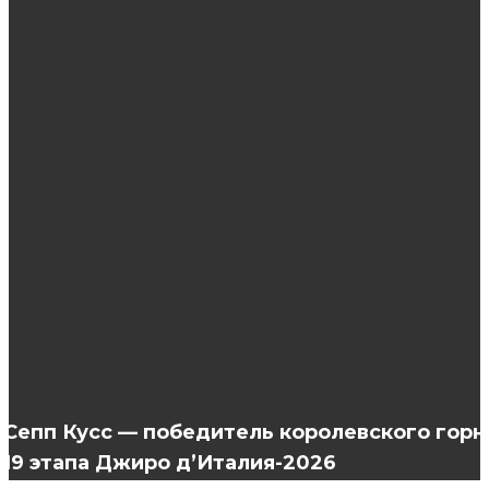
ЭТО ИНТЕРЕСНО
Какой цвет волос подходит к карим глазам?
Как правильно выбрать и подобрать
колготки?
Преимущества использования вакуумных
насосов
Сепп Кусс — победитель королевского горн
19 этапа Джиро д’Италия-2026