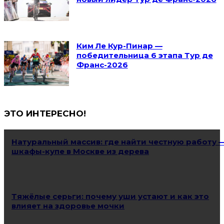
Ким Ле Кур-Пинар —
победительница 6 этапа Тур де
Франс-2026
ЭТО ИНТЕРЕСНО!
Натуральный массив: где найти честную работу 
шкафы-купе в Москве из дерева
Тяжёлые серьги: почему уши устают и как это
влияет на здоровье мочки