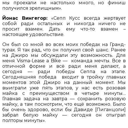
мы проехали не настолько много, но финиш
получился зрелищным».
Йонас Вингегор:
«Сепп Кусс всегда жертвует
собой ради остальных и никогда ничего не
просит взамен. Дать ему что-то взамен –
настоящее удовольствие.
Он был со мной во всех моих победах на Гранд-
турах. Я так рад, что он получил свой шанс. Ранее
на Джиро мы обсуждали эту возможность. Для
меня Visma-Lease a Bike — команда мечты. Все в
отличной форме и всё ради меня делают, а
сегодня — ради победы Сеппа на этапе.
Сегодняшняя победа входит в тройку главных
моментов этой Джиро на данный момент. Мы
выиграли уже пять этапов, у нас есть розовая
майка с преимуществом в четыре минуты…
Главная задача на завтра — сохранить розовую
майку, а там посмотрим, что ещё возможно. Было
бы очень здорово, если бы Давиде [Пиганцоли]
забрал белую майку — сегодня он отыграл
полторы минуты».