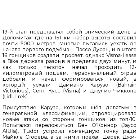
19-й этап представлял собой эпический день в
Доломитах, где на 151 км набор высоты составил
почти 5000 метров. Многие пытались уехать до
начала первого подъёма – Пассо Дуран, и в итоге
16 гонщиков создали просвет, однако Visma-Lease
a Bike держала разрыв в пределах двух минут, и
как только пелотон начал проходить 12-
километровый подъём, первоначальный отрыв
добрали, и начал формироваться новый, в
который уехали Дамиано Карузо (Bahrain
Victorious), Сепп Кусс (Visma) и Джулио Чикконе
(Lidl-Trek).
Присутствие Карузо, который шёл девятым в
генеральной классификации, спровоцировало
новые атаки со стороны гонщиков из топ-10.
Попытался переложиться Бен О’Коннор (Jayco
AlUla), Tudor устроил командную гонку ради
Майкла Сторера, а за ними поехал Дерек Джи-