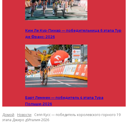
Ким Ле Кур-Пинар — победительница 6 этапа Тур
де Франс-2026
Барт Леммен — победитель 4 этапа Тура
Польши-2026
Домой
Новости
Сепп Кусс — победитель королевского горного 19
этапа Джиро д’Италия-2026