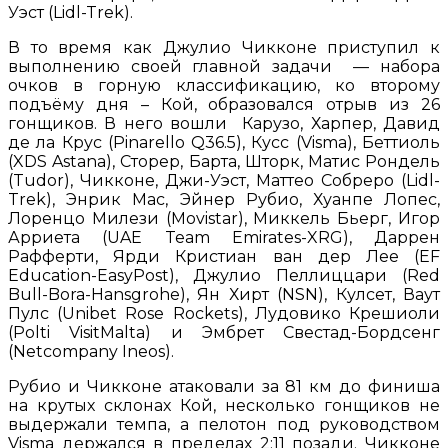
Уэст (Lidl-Trek).
В то время как Джулио Чикконе приступил к
выполнению своей главной задачи — набора
очков в горную классификацию, ко второму
подъёму дня – Кой, образовался отрыв из 26
гонщиков. В него вошли Карузо, Харпер, Давид
де ла Крус (Pinarello Q36.5), Кусс (Visma), Беттиоль
(XDS Astana), Сторер, Барта, Шторк, Матис Рондель
(Tudor), Чикконе, Джи-Уэст, Маттео Собреро (Lidl-
Trek), Энрик Мас, Эйнер Рубио, Хуанпе Лопес,
Лоренцо Милези (Movistar), Миккель Бьерг, Игор
Арриета (UAE Team Emirates-XRG), Даррен
Рафферти, Ярди Кристиан ван дер Лее (EF
Education-EasyPost), Джулио Пеллиццари (Red
Bull-Bora-Hansgrohe), Ян Хирт (NSN), Кулсет, Ваут
Пулс (Unibet Rose Rockets), Лудовико Крешиоли
(Polti VisitMalta) и Эмбрет Свестад-Бордсенг
(Netcompany Ineos).
Рубио и Чикконе атаковали за 81 км до финиша
на крутых склонах Кой, несколько гонщиков не
выдержали темпа, а пелотон под руководством
Visma держался в пределах 2:11 позади. Чикконе