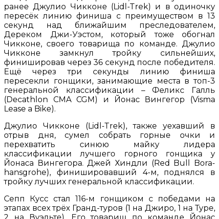
ранее Джулио Чикконе (Lidl-Trek) и в одиночку
пересёк линию финиша с преимуществом в 13
секунд над ближайшим преследователем,
Дереком Джи-Уэстом, который тоже обогнал
Чикконе, своего товарища по команде. Джулио
Чикконе замкнул тройку сильнейших,
финишировав через 36 секунд после победителя.
Ещё через три секунды линию финиша
пересекли гонщики, занимающие места в топ-3
генеральной классификации – Феликс Галль
(Decathlon CMA CGM) и Йонас Вингегор (Visma
Lease a Bike).
Джулио Чикконе (Lidl-Trek), также уехавший в
отрыв дня, сумел собрать горные очки и
перехватить синюю майку лидера
классификации лучшего горного гонщика у
Йонаса Вингегора. Джей Хиндли (Red Bull Bora-
hansgrohe), финишировавший 4-м, поднялся в
тройку лучших генеральной классификации.
Сепп Кусс стал 116-м гонщиком с победами на
этапах всех трёх Гранд-туров (1 на Джиро, 1 на Туре,
2 на Вуэльте). Его товарищ по команде Йонас