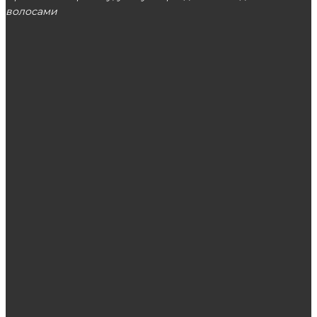
волосами
МОСКВА
ЭТО ПОПУЛЯРНО
Прическа водопад:пошаговая инструкция
История игрушек L.O.L Surprise: мировой
ажиотаж
Подбор косметики для комбинированной
кожи от KORA