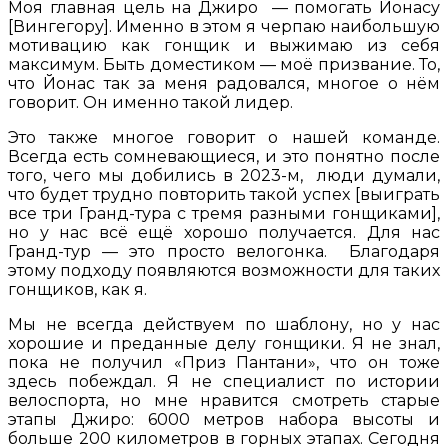
Моя главная цель на Джиро — помогать Йонасу
[Вингегору]. Именно в этом я черпаю наибольшую
мотивацию как гонщик и выжимаю из себя
максимум. Быть доместиком — моё призвание. То,
что Йонас так за меня радовался, многое о нём
говорит. Он именно такой лидер.
Это также многое говорит о нашей команде.
Всегда есть сомневающиеся, и это понятно после
того, чего мы добились в 2023-м, люди думали,
что будет трудно повторить такой успех [выиграть
все три Гранд-тура с тремя разными гонщиками],
но у нас всё ещё хорошо получается. Для нас
Гранд-тур — это просто велогонка. Благодаря
этому подходу появляются возможности для таких
гонщиков, как я.
Мы не всегда действуем по шаблону, но у нас
хорошие и преданные делу гонщики. Я не знал,
пока не получил «Приз Пантани», что он тоже
здесь побеждал. Я не специалист по истории
велоспорта, но мне нравится смотреть старые
этапы Джиро: 6000 метров набора высоты и
больше 200 километров в горных этапах. Сегодня