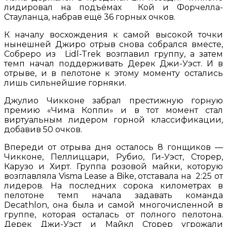
лидировал на подъёмах Кой и Форчелла-
Стауланца, набрав ещё 36 горных очков.
К началу восхождения к самой высокой точки
нынешней Джиро отрыв снова собрался вместе,
Собреро из Lidl-Trek возглавил группу, а затем
темп начал поддерживать Дерек Джи-Уэст. И в
отрыве, и в пелотоне к этому моменту остались
лишь сильнейшие горняки.
Джулио Чикконе забрал престижную горную
премию «Чима Коппи» и в тот момент стал
виртуальным лидером горной классификации,
добавив 50 очков.
Впереди от отрыва дня осталось 8 гонщиков —
Чикконе, Пеллиццари, Рубио, Ги-Уэст, Сторер,
Карузо и Хирт. Группа розовой майки, которую
возглавляла Visma Lease a Bike, отставала на 2:25 от
лидеров. На последних сорока километрах в
пелотоне темп начала задавать команда
Decathlon, она была и самой многочисленной в
группе, которая осталась от полного пелотона.
Дерек Джи-Уэст и Майкл Сторер угрожали