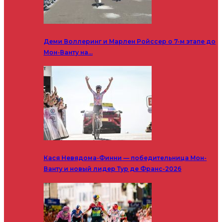
Деми Воллеринг и Марлен Ройссер о 7-м этапе до
Мон-Ванту на…
Кася Невядома-Финни — победительница Мон-
Ванту и новый лидер Тур де Франс-2026