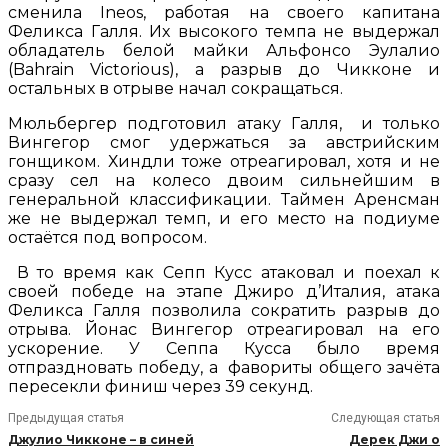
сменила Ineos, работая на своего капитана
Феликса Галля. Их высокого темпа не выдержал
обладатель белой майки Альфонсо Эулалио
(Bahrain Victorious), а разрыв до Чикконе и
остальных в отрыве начал сокращаться.
Мюльбергер подготовил атаку Галля, и только
Вингегор смог удержаться за австрийским
гонщиком. Хиндли тоже отреагировал, хотя и не
сразу сел на колесо двоим сильнейшим в
генеральной классификации. Таймен Аренсман
же не выдержал темп, и его место на подиуме
остаётся под вопросом.
В то время как Сепп Кусс атаковал и поехал к
своей победе на этапе Джиро д’Италия, атака
Феликса Галля позволила сократить разрыв до
отрыва. Йонас Вингегор отреагировал на его
ускорение. У Сеппа Кусса было время
отпраздновать победу, а фавориты общего зачёта
пересекли финиш через 39 секунд.
Предыдущая статья
Следующая статья
Джулио Чикконе – в синей
Дерек Джи о