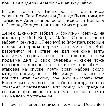
позиции лидера Decathlon – Феликсу Галлю.
В это время у Вингегора в помощниках
оставались Барт Леммен и Давиде Пиганцоли, а с
Тайменом Аренсманом оставались Эган Берналь
и Свестад-Бордсенг, выпавший из отрыва.
Дерек Джи-Уэст забрал 6 бонусных секунд на
километре Red Bull, а Майкл Сторер (Tudor)
забрал 4 секунды. Эйнер Рубио (Movistar), который
надеялся первым пересечь премию Red Bull,
разозлился и в ответ не дал Чикконе взять
максимум горных очков на предпоследнем
подъёме дня. В свою очередь Чикконе тоже
выразил недовольство, но иным способом –
атаковав на спуске, почти сразу набрав около
минуты преимущества. Но минута в запасе не
помогла итальянскому гонщику выиграть этап.
Всего 5 км отделяли его от победы, которую он так
отчаянно преследовал всю гонку, но средний
градиент финального подъёма составлял почти
10% на всём протяжении.
В группе генеральщиков команда Decathlon