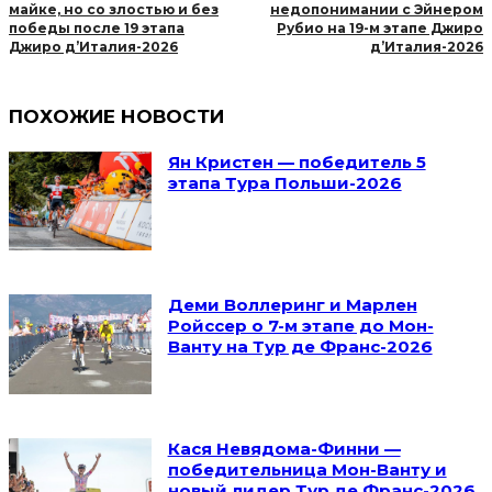
майке, но со злостью и без
недопонимании с Эйнером
победы после 19 этапа
Рубио на 19-м этапе Джиро
Джиро д’Италия-2026
д’Италия-2026
ПОХОЖИЕ НОВОСТИ
Ян Кристен — победитель 5
этапа Тура Польши-2026
Деми Воллеринг и Марлен
Ройссер о 7-м этапе до Мон-
Ванту на Тур де Франс-2026
Кася Невядома-Финни —
победительница Мон-Ванту и
новый лидер Тур де Франс-2026