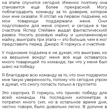
на этапе случится сегодня. Именно поэтому она
становится ещё более прекрасной. Могу
поблагодарить команду за то доверие, которое
они мне оказали. Я отстал на первом подъёме, но
мои товарищи поддержали меня. Они
подготовили для меня спринт, и сегодня я так
счастлив. Яспер Стёйвен выдал фантастический
развоз. Носить розовую майку и цикламеновую
майку, выиграть три этапа — это больше, чем я мог
представить перед Джиро. Я горжусь и счастлив.
У подножия подъёма я не думал, что выиграю, но
на вершине вокруг меня всё ещё оставалось
много товарищей по команде, так что у меня был
шанс на победу.
Я благодарю всю команду за то, что они подарили
мне такую уверенность, потому что сегодня утром
я думал, что смогу попасть только в группетто.
Это сюрприз. Я горжусь, что принёс победу для
всей команды. На последних километрах я
потратил много сил, но в остальное время дня,
честно говоря, было довольно легко. В долине в