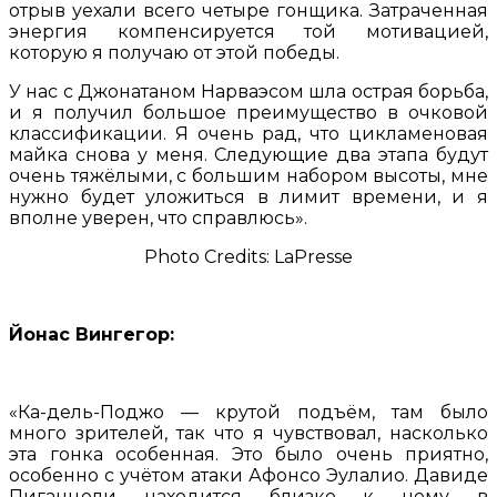
отрыв уехали всего четыре гонщика. Затраченная
энергия компенсируется той мотивацией,
которую я получаю от этой победы.
У нас с Джонатаном Нарваэсом шла острая борьба,
и я получил большое преимущество в очковой
классификации. Я очень рад, что цикламеновая
майка снова у меня. Следующие два этапа будут
очень тяжёлыми, с большим набором высоты, мне
нужно будет уложиться в лимит времени, и я
вполне уверен, что справлюсь».
Photo Credits: LaPresse
Йонас Вингегор:
«Ка-дель-Поджо — крутой подъём, там было
много зрителей, так что я чувствовал, насколько
эта гонка особенная. Это было очень приятно,
особенно с учётом атаки Афонсо Эулалио. Давиде
Пиганцоли находится близко к нему в