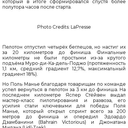
который в итоге сформировался спустя более
полутора часов после старта.
Photo Credits: LaPresse
Пелотон отпустил четырёх беглецов, но настиг их
за 20 километров до финиша. Финальные
километры не были простыми из-за крутого
подъёма Муро-ди-Ка-дель-Поджо (протяженность
1,1 км, средний градиент 12,7%, максимальный
градиент 18%).
Но Поль Манье благодаря товарищам по команде
успел вернуться в пелотон за 3 км до финиша. На
последнем километре Яспер Стёйвен выдал
мастер-класс пилотирования и развоза, его
усилия стали ключевыми для победы Поля
Манье, который открыл спринт всего за 200
метров до финиша и опередил Эдоардо
Дзамбанини (Bahrain Victorious) и Джонатана
Милана (Lidl-Trek).