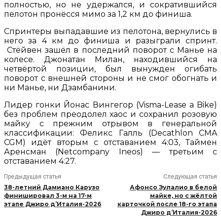
полностью, но не удержался, и сократившийся
пелотон пронёсся мимо за 1,2 км до финиша.
Спринтеры выпадавшие из пелотона, вернулись в
него за 4 км до финиша и разыграли спринт.
Стёйвен зашёл в последний поворот с Манье на
колесе. Джонатан Милан, находившийся на
четвёртой позиции, был вынужден огибать
поворот с внешней стороны и не смог обогнать и
ни Манье, ни Дзамбанини.
Лидер гонки Йонас Вингегор (Visma-Lease a Bike)
без проблем преодолел хаос и сохранил розовую
майку с прежним отрывом в генеральной
классификации: Феликс Галль (Decathlon CMA
CGM) идёт вторым с отставанием 4:03, Таймен
Аренсман (Netcompany Ineos) — третьим с
отставанием 4:27.
Предыдущая статья
Следующая статья
38-летний Дамиано Карузо
Афонсо Эулалио в белой
финишировал 3-м на 17-м
майке, но с жёлтой
этапе Джиро д’Италия-2026
карточкой после 18-го этапа
Джиро д’Италия-2026