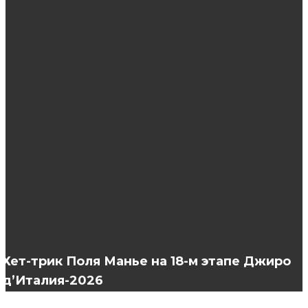
ЭТО ИНТЕРЕСНО
Почему PAX Gold — горячая тема на
крипторынке
Как выбрать качественные волосы для
наращивания?
Плюсы и минусы использования МРТ в
Барнауле: стоит ли его делать и когда
Хет-трик Поля Манье на 18-м этапе Джиро
д’Италия-2026