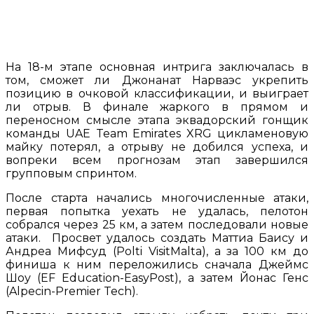
На 18-м этапе основная интрига заключалась в
том, сможет ли Джонанат Нарваэс укрепить
позицию в очковой классификации, и выиграет
ли отрыв. В финале жаркого в прямом и
переносном смысле этапа эквадорский гонщик
команды UAE Team Emirates XRG цикламеновую
майку потерял, а отрыву не добился успеха, и
вопреки всем прогнозам этап завершился
групповым спринтом.
После старта начались многочисленные атаки,
первая попытка уехать не удалась, пелотон
собрался через 25 км, а затем последовали новые
атаки. Просвет удалось создать Маттиа Баису и
Андреа Мифсуд (Polti VisitMalta), а за 100 км до
финиша к ним переложились сначала Джеймс
Шоу (EF Education-EasyPost), а затем Йонас Генс
(Alpecin-Premier Tech).