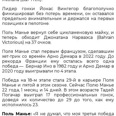
Лидер гонки Йонас Вингегор благополучно
финишировал без потерь времени, он оставался
предельно внимательным и держался на первых
позициях в пелотоне.
Поль Манье вернул себе цикламеновую майку, и
теперь обходит Джонатана Нарваэса (Bahrain
Victorious) на 37 очков.
Поля Манье стал первым французом, сделавшим
хет-трик со времён Арно Демара в 2022 году. До
рекорда Франции ему осталась всего одна
победа — Бернар Ино в 1982 году и Арно Демар в
2020 году выигрывали по 4 этапа.
Победа на 18-м этапе стала 29-й в карьере Поля
Манье и пятой в этом сезоне. Сейчас Полю Манье
22 года, 1 месяц и 14 дней. В этом возрасте Тадей
Погачар выиграл 17 профессиональных гонок,
доведя их количество до 29 до того, как ему
исполнилось 23.
Поль Манье:
«Я не думал, что моя третья победа