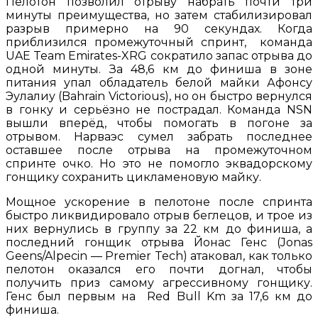
Пелотон позволил отрыву набрать почти три
минуты преимущества, но затем стабилизировал
разрыв примерно на 90 секундах. Когда
приблизился промежуточный спринт, команда
UAE Team Emirates-XRG сократило запас отрыва до
одной минуты. За 48,6 км до финиша в зоне
питания упал обладатель белой майки Афонсу
Эулалиу (Bahrain Victorious), но он быстро вернулся
в гонку и серьёзно не пострадал. Команда NSN
вышли вперёд, чтобы помогать в погоне за
отрывом. Нарваэс сумел забрать последнее
оставшее после отрыва на промежуточном
спринте очко. Но это не помогло эквадорскому
гонщику сохранить цикламеновую майку.
Мощное ускорение в пелотоне после спринта
быстро ликвидировало отрыв беглецов, и трое из
них вернулись в группу за 22 км до финиша, а
последний гонщик отрыва Йонас Генс (Jonas
Geens/Alpecin — Premier Tech) атаковал, как только
пелотон оказался его почти догнал, чтобы
получить приз самому агрессивному гонщику.
Генс был первым на Red Bull Km за 17,6 км до
финиша.