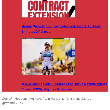
Исаак Дель Торо продлил контракт с UAE Team
Emirates XRG до…
Деми Воллеринг — победительница 5 этапа Тур де
Франс-2026, Марлен Ройссер…
Домой
Новости
Хет-трик Поля Манье на 18-м этапе Джиро
д’Италия-2026