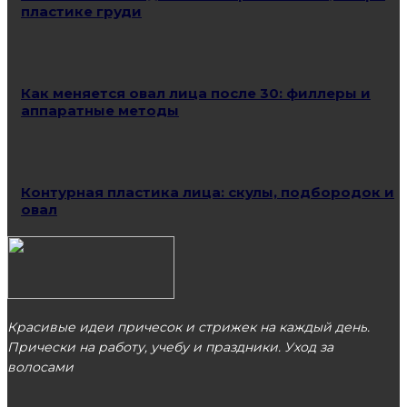
пластике груди
Как меняется овал лица после 30: филлеры и
аппаратные методы
Контурная пластика лица: скулы, подбородок и
овал
Красивые идеи причесок и стрижек на каждый день.
Прически на работу, учебу и праздники. Уход за
волосами