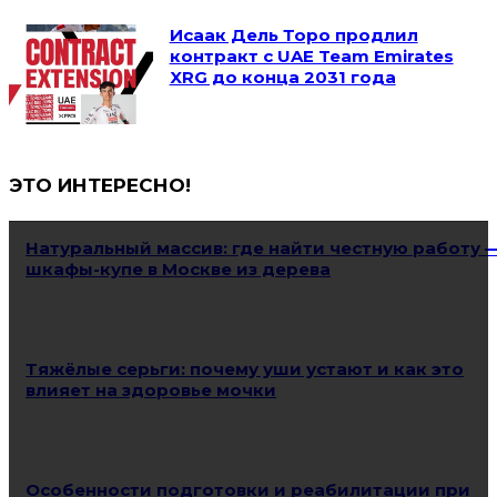
Исаак Дель Торо продлил
контракт с UAE Team Emirates
XRG до конца 2031 года
ЭТО ИНТЕРЕСНО!
Натуральный массив: где найти честную работу 
шкафы-купе в Москве из дерева
Тяжёлые серьги: почему уши устают и как это
влияет на здоровье мочки
Особенности подготовки и реабилитации при