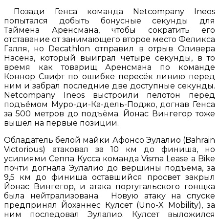
Позади Генса команда Netcompany Ineos
попытался добыть бонусные секунды для
Таймена Аренсмана, чтобы сократить его
отставание от занимающего второе место Феликса
Галля, но Decathlon отправил в отрыв Оливера
Насена, который выиграл четыре секунды, в то
время как товарищ Аренсмана по команде
Коннор Свифт по ошибке пересёк линию перед
ним и забрал последние две доступные секунды.
Netcompany Ineos выстроили пелотон перед
подъёмом Муро-ди-Ка-дель-Поджо, догнав Генса
за 500 метров до подъёма. Йонас Вингегор тоже
вышел на первые позиции.
Обладатель белой майки Афонсо Эулалио (Bahrain
Victorious) атаковал за 10 км до финиша, но
усилиями Сеппа Кусса команда Visma Lease a Bike
почти догнала Эулалио до вершины подъёма, за
9,5 км до финиша оставшийся просвет закрыл
Йонас Вингегор, и атака португальского гонщка
была нейтрализована. Новую атаку на спуске
предпринял Йоханнес Кулсет (Uno-X Mobility), за
ним последовал Эулалио. Кулсет выложился