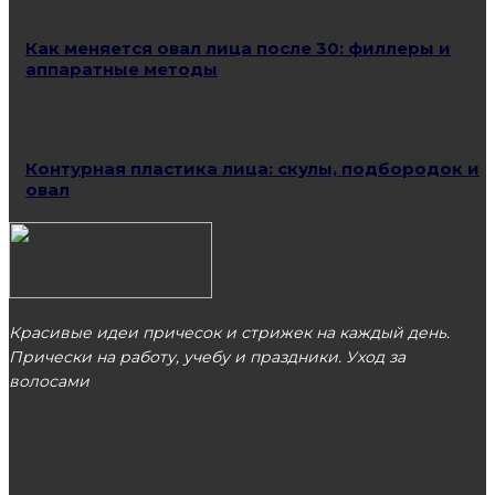
Как меняется овал лица после 30: филлеры и
аппаратные методы
Контурная пластика лица: скулы, подбородок и
овал
Красивые идеи причесок и стрижек на каждый день.
Прически на работу, учебу и праздники. Уход за
волосами
МОСКВА