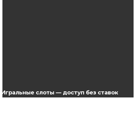
Проблемы дорожного строительства и пути
их решения
Какие преимущества возникают при
использовании теплового насоса?
Популярные вакансии в Твери на Озон Job
Игральные слоты — доступ без ставок