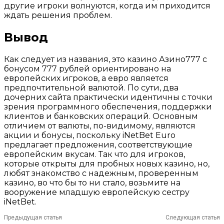
другие игроки волнуются, когда им приходится
ждать решения проблем.
Вывод
Как следует из названия, это казино Азино777 с
бонусом 777 рублей ориентировано на
европейских игроков, а евро является
предпочтительной валютой. По сути, два
дочерних сайта практически идентичны с точки
зрения программного обеспечения, поддержки
клиентов и банковских операций. Основным
отличием от валюты, по-видимому, являются
акции и бонусы, поскольку iNetBet Euro
предлагает предложения, соответствующие
европейским вкусам. Так что для игроков,
которые открыты для пробных новых казино, но,
любят знакомство с надежным, проверенным
казино, во что бы то ни стало, возьмите на
вооружение младшую европейскую сестру
iNetBet.
Предыдущая статья
Следующая статья