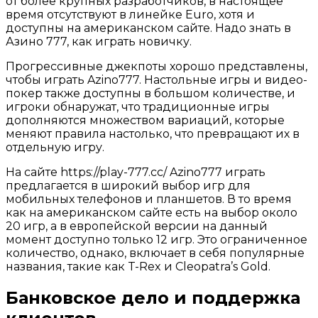
от более крупных разработчиков, в настоящее
время отсутствуют в линейке Euro, хотя и
доступны на американском сайте. Надо знать в
Азино 777, как играть новичку.
Прогрессивные джекпоты хорошо представлены,
чтобы играть Azino777. Настольные игры и видео-
покер также доступны в большом количестве, и
игроки обнаружат, что традиционные игры
дополняются множеством вариаций, которые
меняют правила настолько, что превращают их в
отдельную игру.
На сайте https://play-777.cc/ Azino777 играть
предлагается в широкий выбор игр для
мобильных телефонов и планшетов. В то время
как на американском сайте есть на выбор около
20 игр, а в европейской версии на данный
момент доступно только 12 игр. Это ограниченное
количество, однако, включает в себя популярные
названия, такие как T-Rex и Cleopatra’s Gold.
Банковское дело и поддержка