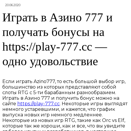
20.06.2020
Играть в Азино 777 и
получать бонусы на
https://play-777.cc —
одно удовольствие
Если играть Azino777, то есть большой выбор игр,
большинство из которых представляют собой
слоты RTG с 5-ти барабанным разнообразием.
Играть в Азино 777 и получить бонус можно на
сайте
https://play-777.cc
. Некоторые игры выглядят
немного устаревшими, и кажется, что график
выпуска новых игр немного медленнее.
Некоторые из новых игр RTG, такие как Orc vs Elf,
которые так же хороши, как и все, что вы увидите