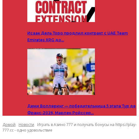
Исаак Дель Торо продлил контракт с UAE Team
Emirates XRG до…
Деми Воллеринг — победительница 5 этапа Тур де
Франс-2026, Марлен Ройссер…
Домой
Новости
Играть в Азино 777 и получать бонусы на https://play-
777.cc - одно удовольствие