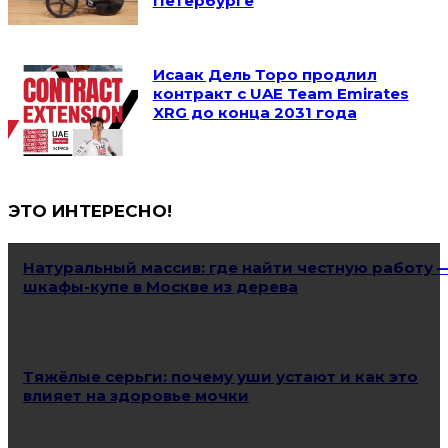
Петербурге
Исаак Дель Торо продлил
контракт с UAE Team Emirates
XRG до конца 2031 года
ЭТО ИНТЕРЕСНО!
Натуральный массив: где найти честную работу 
шкафы-купе в Москве из дерева
Тяжёлые серьги: почему уши устают и как это
влияет на здоровье мочки