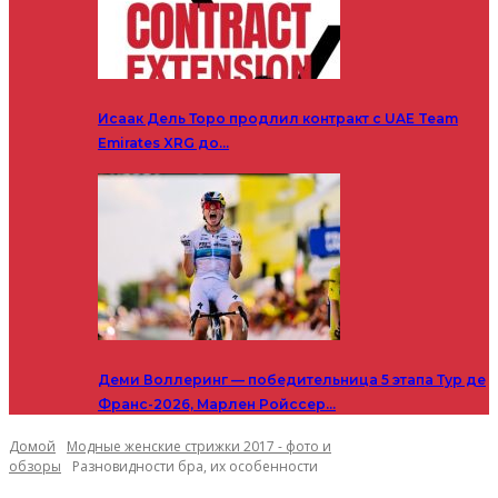
Исаак Дель Торо продлил контракт с UAE Team
Emirates XRG до…
Деми Воллеринг — победительница 5 этапа Тур де
Франс-2026, Марлен Ройссер…
Домой
Модные женские стрижки 2017 - фото и
обзоры
Разновидности бра, их особенности