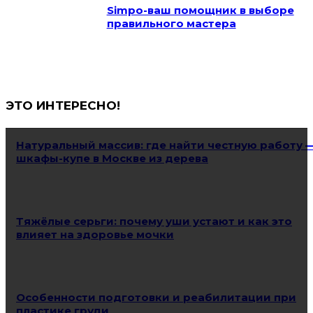
Simpo-ваш помощник в выборе
правильного мастера
ЭТО ИНТЕРЕСНО!
Натуральный массив: где найти честную работу 
шкафы-купе в Москве из дерева
Тяжёлые серьги: почему уши устают и как это
влияет на здоровье мочки
Особенности подготовки и реабилитации при
пластике груди