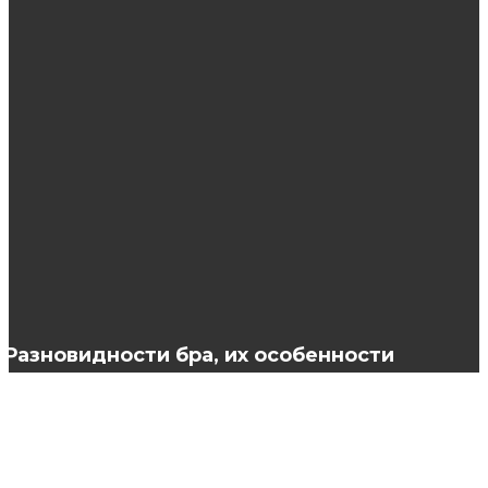
Маммология в Москве: диагностика и
лечение, которые спасают жизни
Фотокнига: изящный подарок на любой
праздник
Плазмолифтинг тела
Разновидности бра, их особенности