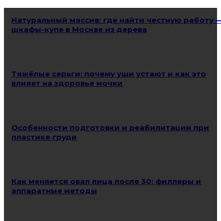
Натуральный массив: где найти честную работу 
шкафы-купе в Москве из дерева
Тяжёлые серьги: почему уши устают и как это
влияет на здоровье мочки
Особенности подготовки и реабилитации при
пластике груди
Как меняется овал лица после 30: филлеры и
аппаратные методы