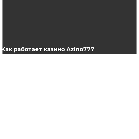
Как сделать шишку на голове из волос?
Как работает казино Azino777