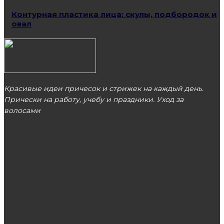
Контурная пластика лица: скулы, подбородок и
овал
Красивые идеи причесок и стрижек на каждый день.
Прически на работу, учебу и праздники. Уход за
волосами
МОСКВА
ЭТО ПОПУЛЯРНО
Преимущества лечения в гинекологическом
санатории