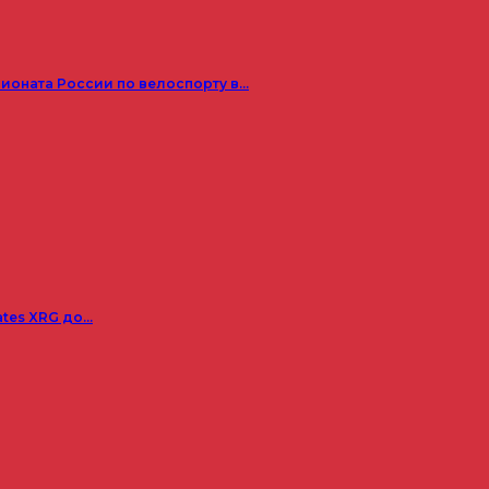
пионата России по велоспорту в…
ates XRG до…