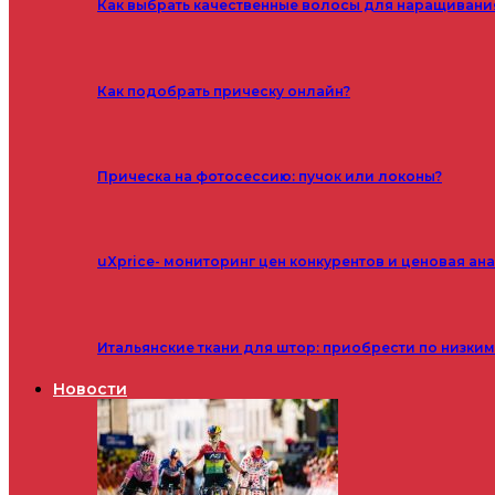
Как выбрать качественные волосы для наращивани
Как подобрать прическу онлайн?
Прическа на фотосессию: пучок или локоны?
uXprice- мониторинг цен конкурентов и ценовая ан
Итальянские ткани для штор: приобрести по низки
Новости