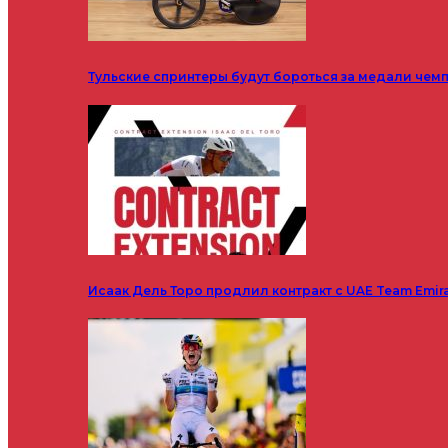
Тульские спринтеры будут бороться за медали чем
Исаак Дель Торо продлил контракт с UAE Team Emir