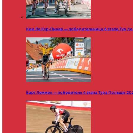
Ким Ле Кур-Пинар — победительница 6 этапа Тур д
Барт Леммен — победитель 4 этапа Тура Польши-20