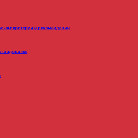
осквы: критерии и рекомендации
ого здоровья
з