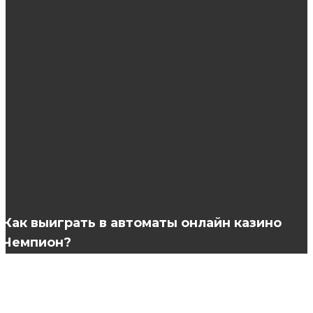
стимулятор роста волос, который поможет
вернуть красоту
Восстановление после беременности в
санатории Архипо-Осиповка
Top-7 лучших сайтов для покупки лайков в
TikTok: где купить, сравнение, как увеличить
популярность контента
Как выиграть в автоматы онлайн казино
Чемпион?