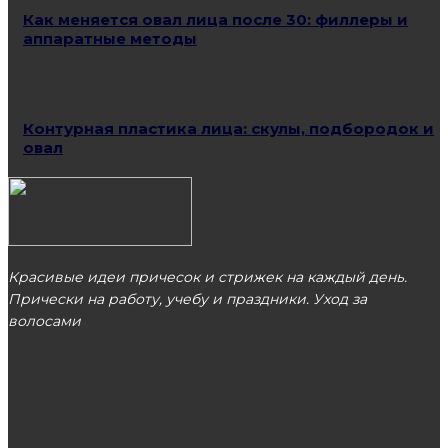
Как меняется овал лица после 30: филлеры и
аппаратные методы
Контурная пластика лица: скулы, подбородок и
овал
Красивые идеи причесок и стрижек на каждый день.
Прически на работу, учебу и праздники. Уход за
волосами
МОСКВА