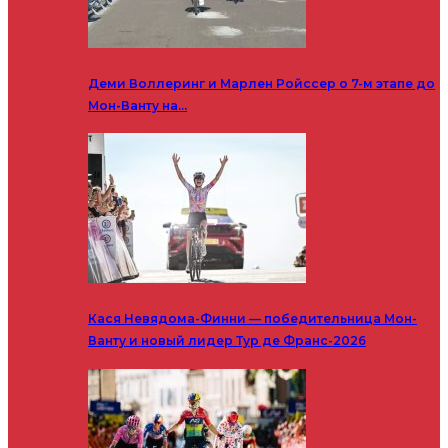
Деми Воллеринг и Марлен Ройссер о 7-м этапе до
Мон-Ванту на…
Кася Невядома-Финни — победительница Мон-
Ванту и новый лидер Тур де Франс-2026