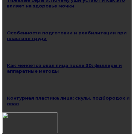
Тяжёлые серьги: почему уши устают и как это
влияет на здоровье мочки
Особенности подготовки и реабилитации при
пластике груди
Как меняется овал лица после 30: филлеры и
аппаратные методы
Контурная пластика лица: скулы, подбородок и
овал