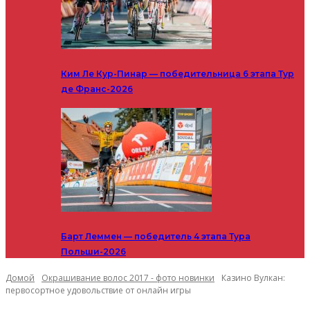
Ким Ле Кур-Пинар — победительница 6 этапа Тур
де Франс-2026
Барт Леммен — победитель 4 этапа Тура
Польши-2026
Домой
Окрашивание волос 2017 - фото новинки
Казино Вулкан:
первосортное удовольствие от онлайн игры