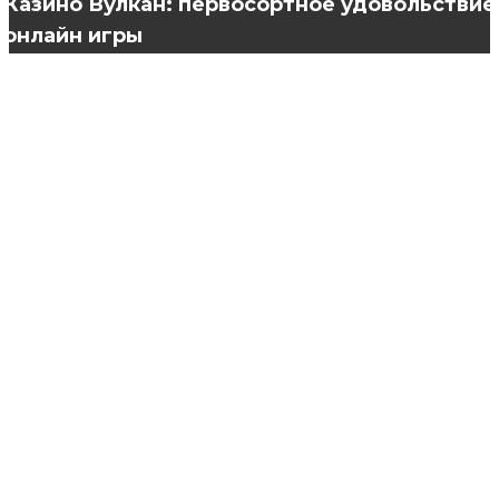
Казино Вулкан: первосортное удовольствие
онлайн игры