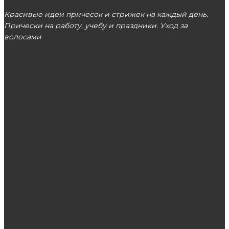
Красивые идеи причесок и стрижек на каждый день.
Прически на работу, учебу и праздники. Уход за
волосами
МОСКВА
ЭТО ПОПУЛЯРНО
Как выбрать хороший женский пуховик?
Секреты выбора женской сумки
Эротическое бельё — разные виды и