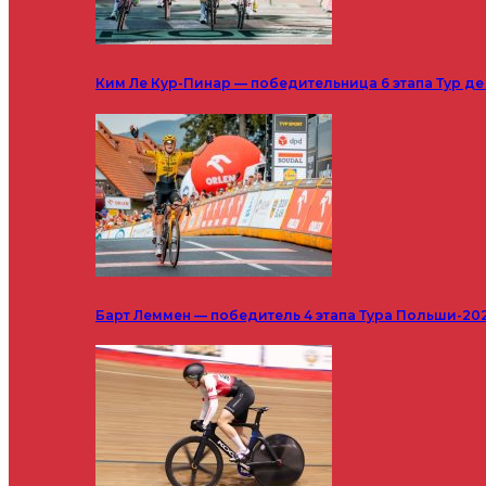
Ким Ле Кур-Пинар — победительница 6 этапа Тур д
Барт Леммен — победитель 4 этапа Тура Польши-20