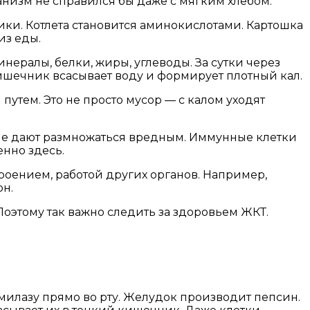
низм не справился бы даже с мягким хлебом.
и. Котлета становится аминокислотами. Картошка
из еды.
нералы, белки, жиры, углеводы. За сутки через
ишечник всасывает воду и формирует плотный кал.
путем. Это не просто мусор — с калом уходят
 не дают размножаться вредным. Иммунные клетки
енно здесь.
роением, работой других органов. Например,
он.
Поэтому так важно следить за здоровьем ЖКТ.
милазу прямо во рту. Желудок производит пепсин.