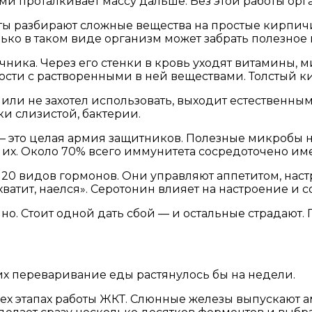
 проталкивает массу дальше. Без этой работы орга
ы разбирают сложные вещества на простые кирпичик
ко в таком виде организм может забрать полезное 
ника. Через его стенки в кровь уходят витамины, ми
ости с растворенными в ней веществами. Толстый к
 или не захотел использовать, выходит естественным 
ки слизистой, бактерии.
 — это целая армия защитников. Полезные микробы
 их. Около 70% всего иммунитета сосредоточено им
20 видов гормонов. Они управляют аппетитом, наст
хватит, наелся». Серотонин влияет на настроение и с
о. Стоит одной дать сбой — и остальные страдают. 
их переваривание еды растянулось бы на недели.
ех этапах работы ЖКТ. Слюнные железы выпускают а