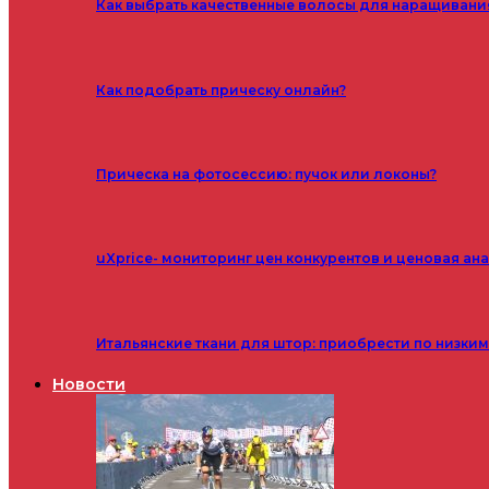
Как выбрать качественные волосы для наращивани
Как подобрать прическу онлайн?
Прическа на фотосессию: пучок или локоны?
uXprice- мониторинг цен конкурентов и ценовая ан
Итальянские ткани для штор: приобрести по низки
Новости