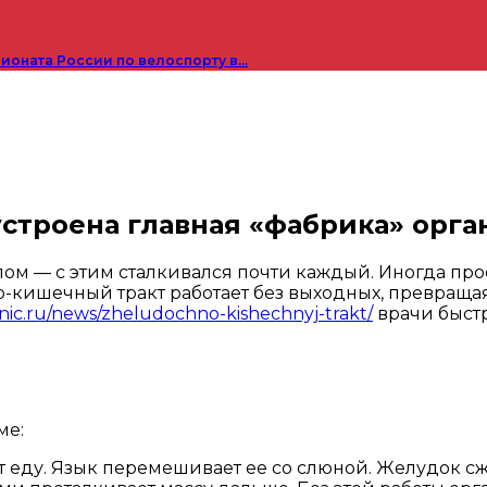
пионата России по велоспорту в…
устроена главная «фабрика» орга
улом — с этим сталкивался почти каждый. Иногда пр
о-кишечный тракт работает без выходных, превращая 
linic.ru/news/zheludochno-kishechnyj-trakt/
врачи быст
ме:
т еду. Язык перемешивает ее со слюной. Желудок сж