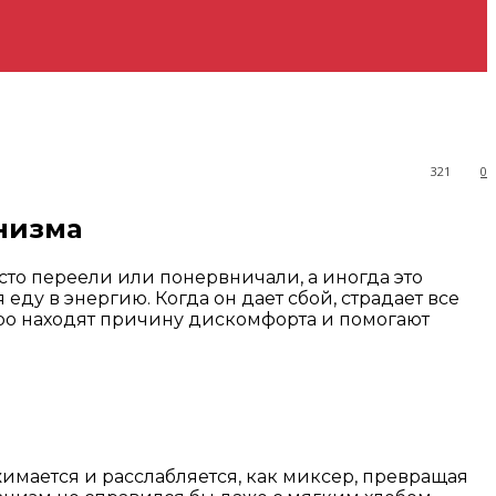
321
0
низма
осто переели или понервничали, а иногда это
еду в энергию. Когда он дает сбой, страдает все
ро находят причину дискомфорта и помогают
имается и расслабляется, как миксер, превращая