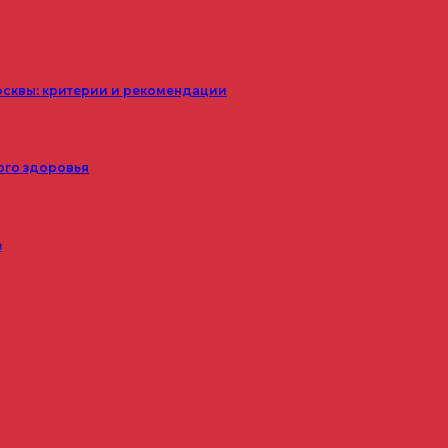
осквы: критерии и рекомендации
ого здоровья
з