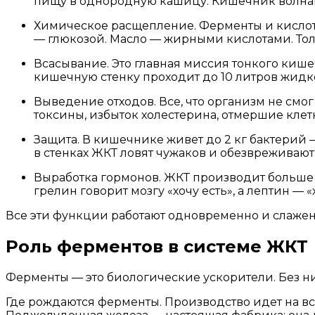
пищу в однородную кашицу. Кишечник волнами
Химическое расщепление. Ферменты и кислот
— глюкозой. Масло — жирными кислотами. Толь
Всасывание. Это главная миссия тонкого кишеч
кишечную стенку проходит до 10 литров жидк
Выведение отходов. Все, что организм не смог
токсины, избыток холестерина, отмершие клет
Защита. В кишечнике живет до 2 кг бактерий
в стенках ЖКТ ловят чужаков и обезвреживают
Выработка гормонов. ЖКТ производит больше 
грелин говорит мозгу «хочу есть», а лептин — «
Все эти функции работают одновременно и слаженн
Роль ферментов в системе ЖКТ
Ферменты — это биологические ускорители. Без н
Где рождаются ферменты. Производство идет на вс