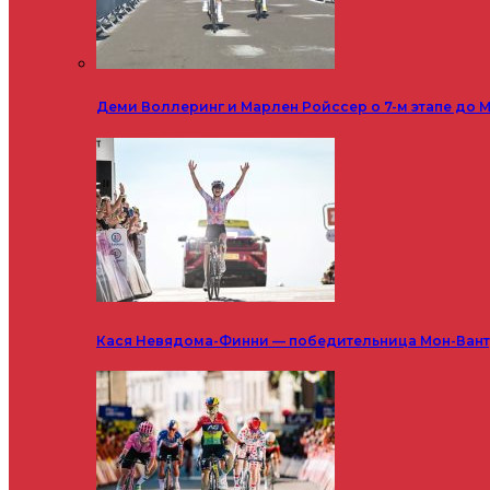
Деми Воллеринг и Марлен Ройссер о 7-м этапе до М
Кася Невядома-Финни — победительница Мон-Ванту