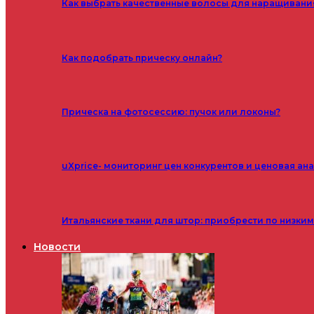
Как выбрать качественные волосы для наращивани
Как подобрать прическу онлайн?
Прическа на фотосессию: пучок или локоны?
uXprice- мониторинг цен конкурентов и ценовая ан
Итальянские ткани для штор: приобрести по низки
Новости