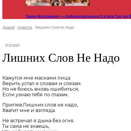
Деми Воллеринг — победительница 5 этапа Тур де 
Домой
Новости
Лишних Слов Не Надо
21.12.2025
Лишних Слов Не Надо
Кажутся мне масками лица.
Верить устал я словам и слезам.
Но не боюсь вновь ошибиться,
Если узнаю тебя по глазам.
Припев:Лишних слов не надо,
Хватит мне и взгляда.
Не встречал я дыма без огня.
Ты сама не знаешь,