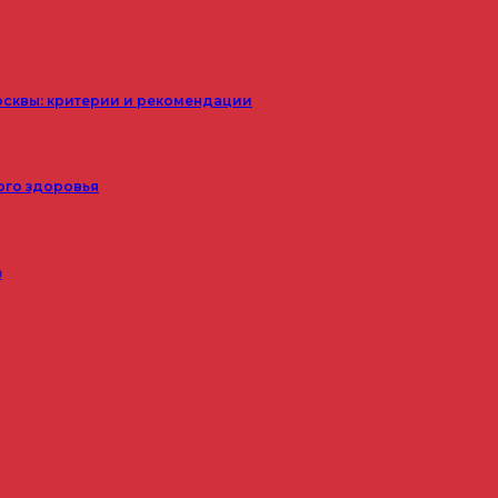
осквы: критерии и рекомендации
ого здоровья
з