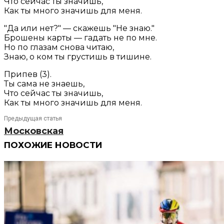
Что сейчас ты значишь,
Как ты много значишь для меня.
"Да или нет?" — скажешь "Не знаю."
Брошены карты — гадать не по мне.
Но по глазам снова читаю,
Знаю, о ком ты грустишь в тишине.
Припев (3).
Ты сама не знаешь,
Что сейчас ты значишь,
Как ты много значишь для меня.
Предыдущая статья
Московская
ПОХОЖИЕ НОВОСТИ