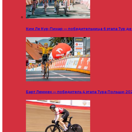
Ким Ле Кур-Пинар — победительница 6 этапа Тур д
Барт Леммен — победитель 4 этапа Тура Польши-20