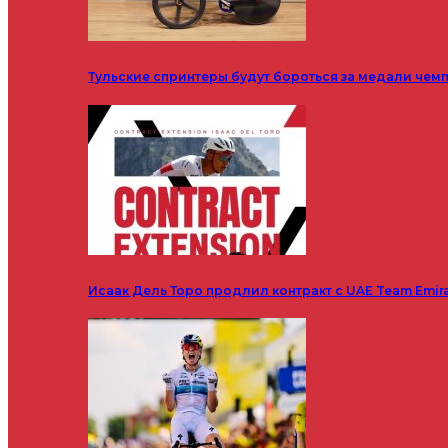
Тульские спринтеры будут бороться за медали чем
Исаак Дель Торо продлил контракт с UAE Team Emir