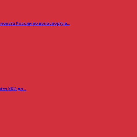
пионата России по велоспорту в…
ates XRG до…