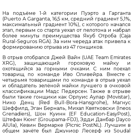
На подъёме 1-й категории Пуэрто а Гарганта
(Puerto A Garganta, 16,5 км, средний градиент 5,1%,
максимальный градиент 10%), с которого начался
этап, первым со старта уехал от пелотона и набрал
более минуты преимущества Якуб Отроба (Caja
Rural-Seguros RGA). За ним череда атак привела к
формированию отрыва из 47 гонщиков.
В отрыв отобрался Джей Вайн (UAE Team Emirates
XRG), защищающий гороховую майку и
охотящийся за горными очками. С ним поехал
товарищ по команде Иво Оливейра. Вместе с
четырьмя товарищами по команде в отрыв уехал
и обладатель зелёной майки лучшего в очковой
классификации Мадс Педерсен. Также в отрыве
были такие гонщики как Орлуис Аулар (Movistar),
Нико Денц (Red Bull-Bora-Hansgrohe), Магнус
Шеффилд, Эган Берналь, Михал Квятковски (Ineos
Grenadiers), Шон Куинн (EF Education-EasyPost),
Штефан Кюнг (Groupama-FDJ), Эдди Данбар (Jayco
AlUla), Кевин Вермарке (Picnic PostNL). Лучшим в
общем зачёте был Джуниор Лесерф из Soudal