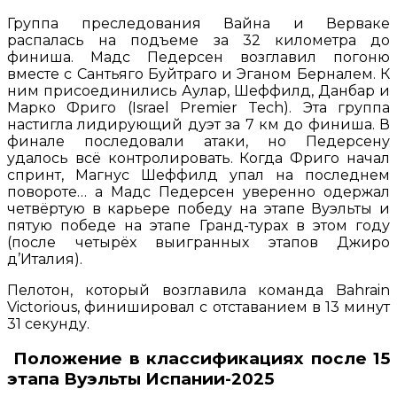
Группа преследования Вайна и Верваке
распалась на подъеме за 32 километра до
финиша. Мадс Педерсен возглавил погоню
вместе с Сантьяго Буйтраго и Эганом Берналем. К
ним присоединились Аулар, Шеффилд, Данбар и
Марко Фриго (Israel Premier Tech). Эта группа
настигла лидирующий дуэт за 7 км до финиша. В
финале последовали атаки, но Педерсену
удалось всё контролировать. Когда Фриго начал
спринт, Магнус Шеффилд упал на последнем
повороте… а Мадс Педерсен уверенно одержал
четвёртую в карьере победу на этапе Вуэльты и
пятую победе на этапе Гранд-турах в этом году
(после четырёх выигранных этапов Джиро
д’Италия).
Пелотон, который возглавила команда Bahrain
Victorious, финишировал с отставанием в 13 минут
31 секунду.
Положение в классификациях после 15
этапа Вуэльты Испании-2025