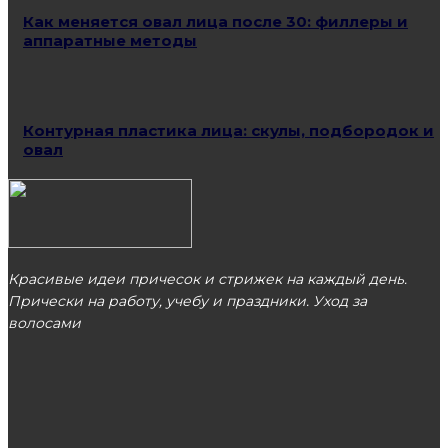
Как меняется овал лица после 30: филлеры и
аппаратные методы
Контурная пластика лица: скулы, подбородок и
овал
Красивые идеи причесок и стрижек на каждый день.
Прически на работу, учебу и праздники. Уход за
волосами
МОСКВА