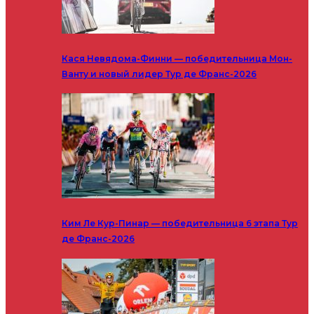
Кася Невядома-Финни — победительница Мон-
Ванту и новый лидер Тур де Франс-2026
Ким Ле Кур-Пинар — победительница 6 этапа Тур
де Франс-2026