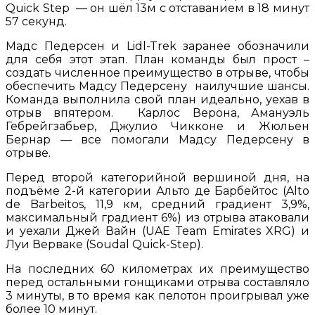
Quick Step — он шёл 13м с отставанием в 18 минут
57 секунд.
Мадс Педерсен и Lidl-Trek заранее обозначили
для себя этот этап. План команды был прост –
создать численное преимущество в отрыве, чтобы
обеспечить Мадсу Педерсену наилучшие шансы.
Команда выполнила свой план идеально, уехав в
отрыв впятером. Карлос Верона, Амануэль
Гебрейгзабьер, Джулио Чикконе и Жюльен
Бернар — все помогали Мадсу Педерсену в
отрыве.
Перед второй категорийной вершиной дня, на
подъёме 2-й категории Альто де Барбейтос (Alto
de Barbeitos, 11,9 км, средний градиент 3,9%,
максимальный градиент 6%) из отрыва атаковали
и уехали Джей Вайн (UAE Team Emirates XRG) и
Луи Верваке (Soudal Quick-Step).
На последних 60 километрах их преимущество
перед остальными гонщиками отрыва составляло
3 минуты, в то время как пелотон проигрывал уже
более 10 минут.