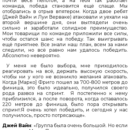
почти весь пелотон, а на тебя так работает
команда, победа становится ещё слаще. Мы
отобрались в отрыв впятером. Когда двое ребят
(Джей Вайн и Луи Верваке) атаковали и уехали на
второй вершине дня, они выглядели очень
сильно и заработали солидное преимущество.
Мои товарищи по команде приложили все силы,
чтобы остался шанс на победу. Так выигрывать
ещё приятнее. Все знали наш план, всем за нами
следили, но всё равно нам удалось победить.
Абсолютно невероятно.
У меня не было выбора, мне приходилось
реагировать на всё, держать высокую скорость,
чтобы ни у кого не возникло желания атаковать.
Когда [Марко] Фриго пошел за 700-800 метров до
финиша, это было идеально, получился своего
рода развоз на спринт. Я постепенно к нему
приблизился, а после поворота, когда оставалось
220 метров до финиша, было пора открывать
спринт.Я очень хотел победить, и сегодня у нас
получилось, просто потрясающе».
Джей Вайн
: «Группа была очень большой. Но если