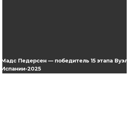
Прическа водопад:пошаговая инструкция
Преимущества натуральных волос для
наращивания
Мадс Педерсен — победитель 15 этапа Вуэл
Испании-2025