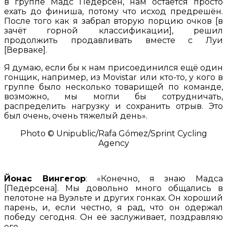
в группе Мадс Педерсен, нам остаётся просто
ехать до финиша, потому что исход предрешён.
После того как я забрал вторую порцию очков [в
зачёт горной классификации], решил
продолжить продавливать вместе с Луи
[Верваке].
Я думаю, если бы к нам присоединился ещё один
гонщик, например, из Movistar или кто-то, у кого в
группе было несколько товарищей по команде,
возможно, мы могли бы сотрудничать,
распределить нагрузку и сохранить отрыв. Это
был очень, очень тяжелый день».
Photo © Unipublic/Rafa Gómez/Sprint Cycling
Agency
Йонас Вингегор
: «Конечно, я знаю Мадса
[Педерсена]. Мы довольно много общались в
пелотоне на Вуэльте и других гонках. Он хороший
парень, и, если честно, я рад, что он одержал
победу сегодня. Он её заслуживает, поздравляю
его.