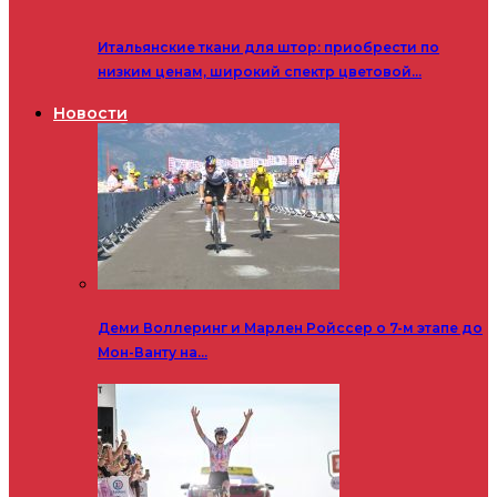
Итальянские ткани для штор: приобрести по
низким ценам, широкий спектр цветовой…
Новости
Деми Воллеринг и Марлен Ройссер о 7-м этапе до
Мон-Ванту на…