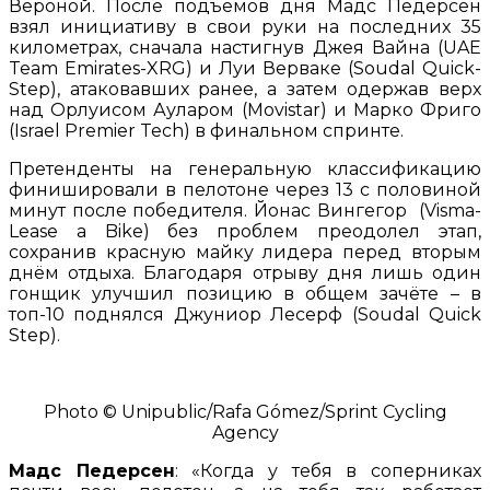
Вероной. После подъёмов дня Мадс Педерсен
взял инициативу в свои руки на последних 35
километрах, сначала настигнув Джея Вайна (UAE
Team Emirates-XRG) и Луи Верваке (Soudal Quick-
Step), атаковавших ранее, а затем одержав верх
над Орлуисом Ауларом (Movistar) и Марко Фриго
(Israel Premier Tech) в финальном спринте.
Претенденты на генеральную классификацию
финишировали в пелотоне через 13 с половиной
минут после победителя. Йонас Вингегор (Visma-
Lease a Bike) без проблем преодолел этап,
сохранив красную майку лидера перед вторым
днём отдыха. Благодаря отрыву дня лишь один
гонщик улучшил позицию в общем зачёте – в
топ-10 поднялся Джуниор Лесерф (Soudal Quick
Step).
Photo © Unipublic/Rafa Gómez/Sprint Cycling
Agency
Мадс Педерсен
: «Когда у тебя в соперниках