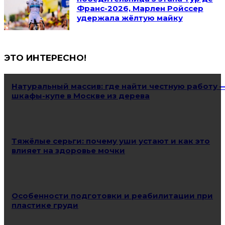
Франс-2026, Марлен Ройссер
удержала жёлтую майку
ЭТО ИНТЕРЕСНО!
Натуральный массив: где найти честную работу 
шкафы-купе в Москве из дерева
Тяжёлые серьги: почему уши устают и как это
влияет на здоровье мочки
Особенности подготовки и реабилитации при
пластике груди