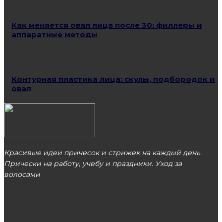
Как меняется овал лица после 30: филлеры и
аппаратные методы
Контурная пластика лица: скулы, подбородок и
овал
Красивые идеи причесок и стрижек на каждый день.
Прически на работу, учебу и праздники. Уход за
волосами
МОСКВА