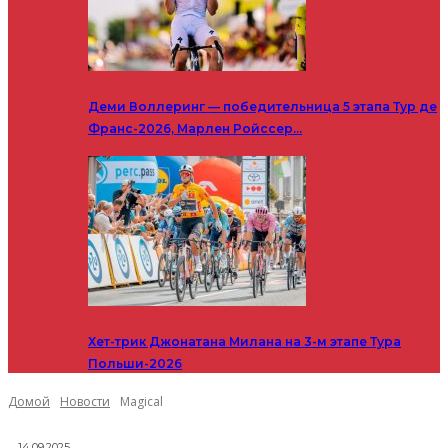
Деми Воллеринг — победительница 5 этапа Тур де
Франс-2026, Марлен Ройссер…
Хет-трик Джонатана Милана на 3-м этапе Тура
Польши-2026
Домой
Новости
Magical
14.09.2025