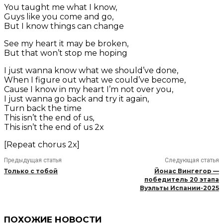
You taught me what I know,
Guys like you come and go,
But I know things can change
See my heart it may be broken,
But that won’t stop me hoping
I just wanna know what we should’ve done,
When I figure out what we could’ve become,
Cause I know in my heart I’m not over you,
I just wanna go back and try it again,
Turn back the time
This isn’t the end of us,
This isn’t the end of us 2x
[Repeat chorus 2x]
Предыдущая статья
Следующая статья
Только с тобой
Йонас Вингегор —
победитель 20 этапа
Вуэльты Испании-2025
ПОХОЖИЕ НОВОСТИ