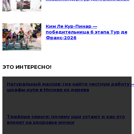
Ким Ле Кур-Пинар —
победительница 6 этапа Тур де
Франс-2026
ЭТО ИНТЕРЕСНО!
Натуральный массив: где найти честную работу 
шкафы-купе в Москве из дерева
Тяжёлые серьги: почему уши устают и как это
влияет на здоровье мочки