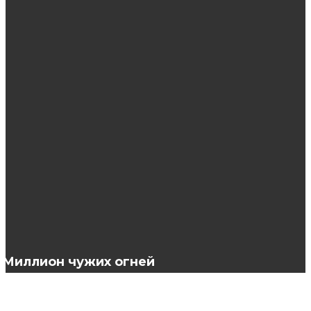
ЭТО ИНТЕРЕСНО
Правила выбора антисептика
5 причесок с петлей для волос
Музыка для салона красоты и его
музыкальное оформление
Миллион чужих огней