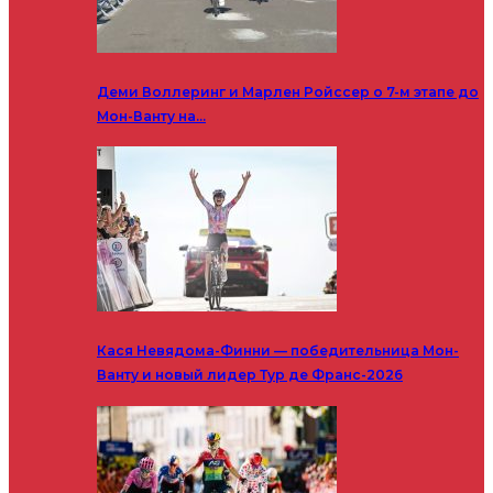
Деми Воллеринг и Марлен Ройссер о 7-м этапе до
Мон-Ванту на…
Кася Невядома-Финни — победительница Мон-
Ванту и новый лидер Тур де Франс-2026