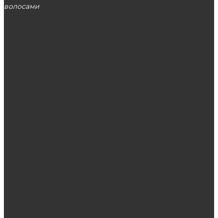
волосами
МОСКВА
ЭТО ПОПУЛЯРНО
Жалоба на парикмахера: как оформить?
Установка кондиционера: правила удачного
выбора
Чулки — как правильно выбрать и носить?