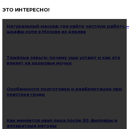
ЭТО ИНТЕРЕСНО!
Натуральный массив: где найти честную работу 
шкафы-купе в Москве из дерева
Тяжёлые серьги: почему уши устают и как это
влияет на здоровье мочки
Особенности подготовки и реабилитации при
пластике груди
Как меняется овал лица после 30: филлеры и
аппаратные методы