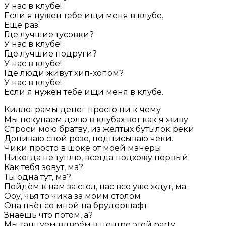
У нас в клубе!
Если я нужен тебе ищи меня в клубе.
Ещё раз:
Где лучшие тусовки?
У нас в клубе!
Где лучшие подруги?
У нас в клубе!
Где люди живут хип-хопом?
У нас в клубе!
Если я нужен тебе ищи меня в клубе.
Киллограмы денег просто ни к чему
Мы покупаем долю в клубах вот как я живу
Спроси мою братву, из жёлтых бутылок реки
Допиваю свой розе, подписываю чеки.
Чики просто в шоке от моей манеры
Никогда не туплю, всегда подхожу первый
Как тебя зовут, ма?
Ты одна тут, ма?
Пойдём к нам за стол, нас все уже ждут, ма.
Ооу, чья то чика за моим столом
Она пьёт со мной на брудершафт
Знаешь что потом, а?
Мы танцуем вдвоём в центре этой party