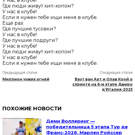
У нас в клубе!
Где люди живут хип-хопом?
У нас в клубе!
Если я нужен тебе ищи меня в клубе.
Ещё раз:
Где лучшие тусовки?
У нас в клубе!
Где лучшие подруги?
У нас в клубе!
Где люди живут хип-хопом?
У нас в клубе!
Если я нужен тебе ищи меня в клубе.
Предыдущая статья
Следующая статья
Миллион чужих огней
Ваут ван Арт и Олав Коой о
спринте на 6-м этапе Джиро
д’Италия-2025
ПОХОЖИЕ НОВОСТИ
Деми Воллеринг —
победительница 5 этапа Тур де
Франс-2026, Марлен Ройссер