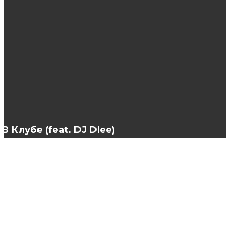
Исследование эксплуатационных свойств
натуральной кожи
Сексуальная сорочка бебидолл: советы по
выбору
В Клубе (feat. DJ Dlee)