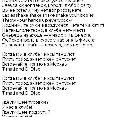
Привык жить в люксе уже с пелёнок
Звезда киноплёнок, король любой party
Вы её хотели? ну нет вопросов, нате.
Ladies shake shake shake shake your bodies
Throw your hands up everybody!
Поднимите руки в воздух если эта тема катит!
На танцполе тесно, в клубе нету места
Очередь на входе — у нас опять фиеста.
Фейсконтроль в курсе у нас опять фиеста
Ты знаешь стайл — лохам здесь не место.
Когда мы в клубе чиксы танцуют
Пусть город знает с кем он тусует
Встречайте прямо из Москвы
Timati and Dj Dlee
Когда мы в клубе чиксы танцуют
Пусть город знает с кем он тусует
Встречайте прямо из Москвы
Timati and Dj Dlee
Где лучшие тусовки?
У нас в клубе!
Где лучшие подруги?