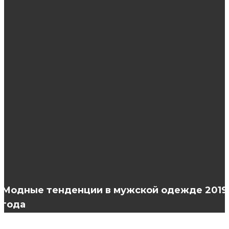
ЭТО ИНТЕРЕСНО
Технические характеристики стального
профиля
Какие слоты имеют наилучшую статистику
выплат?
Как смыть краску с волос
Модные тенденции в мужской одежде 2019
года