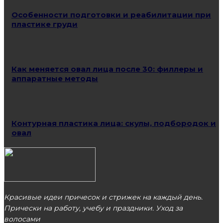
Особенности подготовки и реабилитации при
пластике груди
Как меняется овал лица после 30: филлеры и
аппаратные методы
Контурная пластика лица: скулы, подбородок и
овал
Красивые идеи причесок и стрижек на каждый день.
Прически на работу, учебу и праздники. Уход за
волосами