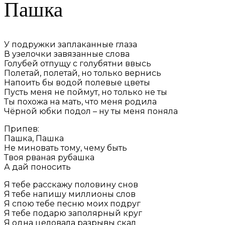
Пашка
У подружки заплаканные глаза
В узелочки завязанные слова
Голубей отпущу с голубятни ввысь
Полетай, полетай, но только вернись
Напоить бы водой полевые цветы
Пусть меня не поймут, но только не ты
Ты похожа на мать, что меня родила
Чёрной юбки подол – ну ты меня поняла
Припев:
Пашка, Пашка
Не миновать тому, чему быть
Твоя рваная рубашка
А дай поносить
Я тебе расскажу половину снов
Я тебе напишу миллионы слов
Я спою тебе песню моих подруг
Я тебе подарю заполярный круг
Я одна целовала разрывы скал