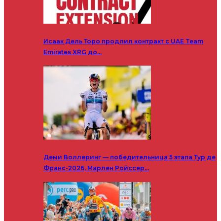
Исаак Дель Торо продлил контракт с UAE Team
Emirates XRG до…
Деми Воллеринг — победительница 5 этапа Тур де
Франс-2026, Марлен Ройссер…