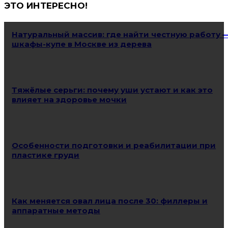
ЭТО ИНТЕРЕСНО!
Натуральный массив: где найти честную работу 
шкафы-купе в Москве из дерева
Тяжёлые серьги: почему уши устают и как это
влияет на здоровье мочки
Особенности подготовки и реабилитации при
пластике груди
Как меняется овал лица после 30: филлеры и
аппаратные методы