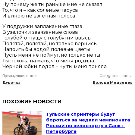
Ну почему же ты раньше мне не сказал
То, что я – как солёные паруса
И виною не взлётная полоса
У подружки заплаканные глаза
В узелочки завязанные слова
Голубей отпущу с голубятни ввысь
Полетай, полетай, но только вернись
Напоить бы водой полевые цветы
Пусть меня не поймут, но только не ты
Ты похожа на мать, что меня родила
Чёрной юбки подол – ну ты меня поняла
Предыдущая статья
Следующая статья
Дурочка
Володя Медведев
ПОХОЖИЕ НОВОСТИ
Тульские спринтеры будут
бороться за медали чемпионата
России по велоспорту в Санкт-
Петербурге