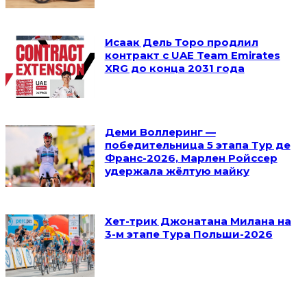
Исаак Дель Торо продлил
контракт с UAE Team Emirates
XRG до конца 2031 года
Деми Воллеринг —
победительница 5 этапа Тур де
Франс-2026, Марлен Ройссер
удержала жёлтую майку
Хет-трик Джонатана Милана на
3-м этапе Тура Польши-2026