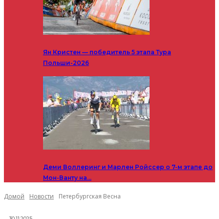
Ян Кристен — победитель 5 этапа Тура
Польши-2026
Деми Воллеринг и Марлен Ройссер о 7-м этапе до
Мон-Ванту на…
Домой
Новости
Петербургская Весна
30.11.2025