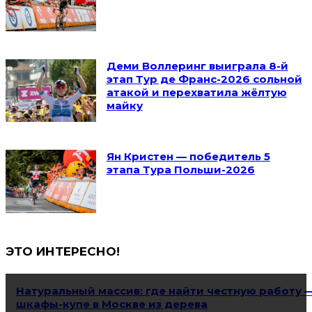
Деми Воллеринг выиграла 8-й
этап Тур де Франс-2026 сольной
атакой и перехватила жёлтую
майку
Ян Кристен — победитель 5
этапа Тура Польши-2026
ЭТО ИНТЕРЕСНО!
Натуральный массив: где найти честную работу 
шкафы-купе в Москве из дерева