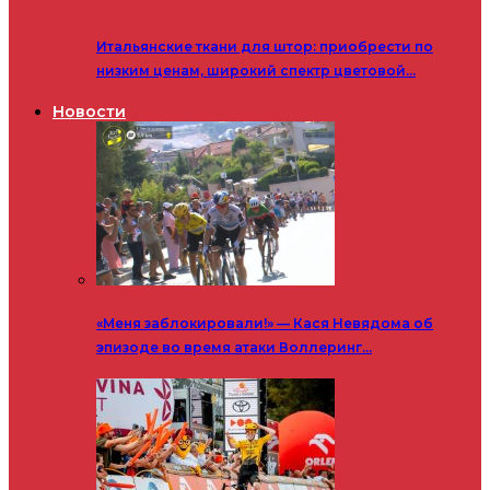
Итальянские ткани для штор: приобрести по
низким ценам, широкий спектр цветовой…
Новости
«Меня заблокировали!» — Кася Невядома об
эпизоде во время атаки Воллеринг…