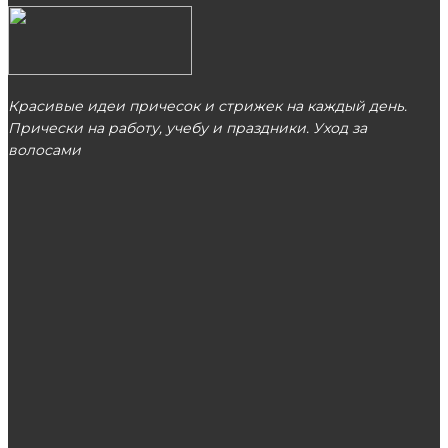
Красивые идеи причесок и стрижек на каждый день.
Прически на работу, учебу и праздники. Уход за
волосами
МОСКВА
ЭТО ПОПУЛЯРНО
Косметология против родинок и тату
Щиток автоматического включения резерва