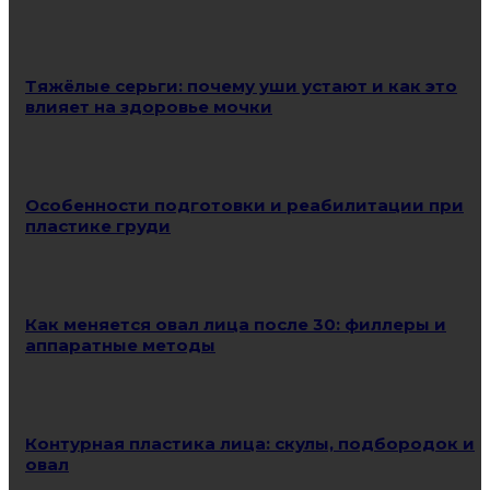
Тяжёлые серьги: почему уши устают и как это
влияет на здоровье мочки
Особенности подготовки и реабилитации при
пластике груди
Как меняется овал лица после 30: филлеры и
аппаратные методы
Контурная пластика лица: скулы, подбородок и
овал