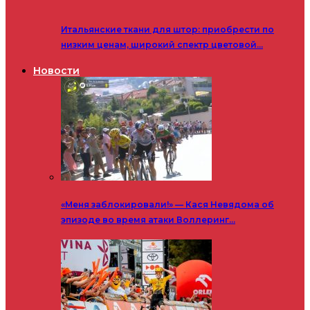
Итальянские ткани для штор: приобрести по
низким ценам, широкий спектр цветовой…
Новости
«Меня заблокировали!» — Кася Невядома об
эпизоде во время атаки Воллеринг…