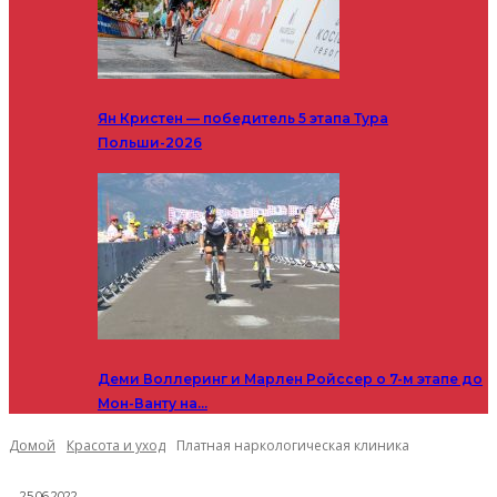
Ян Кристен — победитель 5 этапа Тура
Польши-2026
Деми Воллеринг и Марлен Ройссер о 7-м этапе до
Мон-Ванту на…
Домой
Красота и уход
Платная наркологическая клиника
25.06.2022