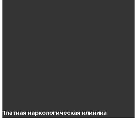
ЭТО ИНТЕРЕСНО
Рецепты кефирных масок для волос
Модные купальники 2020 года: самые
актуальные модели
Необходимые препараты для
биоревитализации
Платная наркологическая клиника