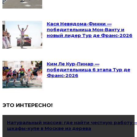
Кася Невядома-Финни —
победительница Мон-Ванту и
новый лидер Тур де Франс-2026
Ким Ле Кур-Пинар —
победительница 6 этапа Тур де
Франс-2026
ЭТО ИНТЕРЕСНО!
Натуральный массив: где найти честную работу 
шкафы-купе в Москве из дерева