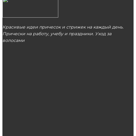
Красивые идеи причесок и стрижек на каждый день.
Прически на работу, учебу и праздники. Уход за
волосами
МОСКВА
ЭТО ПОПУЛЯРНО
Критерии выбора косметики для волос
Как выбрать качественную и красивую
искусственную ёлку?