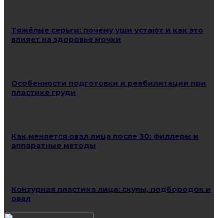
Тяжёлые серьги: почему уши устают и как это
влияет на здоровье мочки
Особенности подготовки и реабилитации при
пластике груди
Как меняется овал лица после 30: филлеры и
аппаратные методы
Контурная пластика лица: скулы, подбородок и
овал