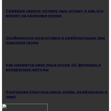
Тяжёлые серьги: почему уши устают и как это
влияет на здоровье мочки
Особенности подготовки и реабилитации при
пластике груди
Как меняется овал лица после 30: филлеры и
аппаратные методы
Контурная пластика лица: скулы, подбородок и
овал