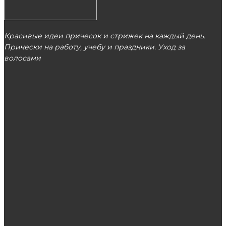
Красивые идеи причесок и стрижек на каждый день.
Прически на работу, учебу и праздники. Уход за
волосами
МОСКВА
ЭТО ПОПУЛЯРНО
Гирлянда из шаров: универсальное
украшение для любого торжества
Как тонировать волосы в домашних
условиях?