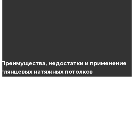
Кэшбэк Kari: что это такое и как им
пользоваться?
Технология кератинового выпрямления
волос
Преимущества, недостатки и применение
глянцевых натяжных потолков