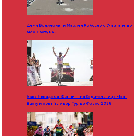
Деми Воллеринг и Марлен Ройссер о 7-м этапе до
Мон-Ванту на…
Кася Невядома-Финни — победительница Мон-
Ванту и новый лидер Тур де Франс-2026