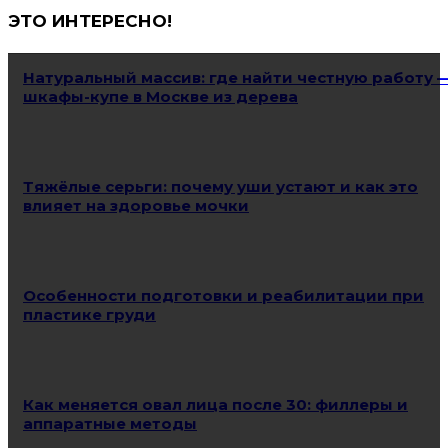
ЭТО ИНТЕРЕСНО!
Натуральный массив: где найти честную работу 
шкафы-купе в Москве из дерева
Тяжёлые серьги: почему уши устают и как это
влияет на здоровье мочки
Особенности подготовки и реабилитации при
пластике груди
Как меняется овал лица после 30: филлеры и
аппаратные методы