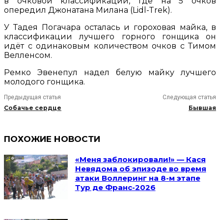
в очковой классификации, где на 5 очков
опередил Джонатана Милана (Lidl-Trek).
У Тадея Погачара осталась и гороховая майка, в
классификации лучшего горного гонщика он
идёт с одинаковым количеством очков с Тимом
Велленсом.
Ремко Эвенепул надел белую майку лучшего
молодого гонщика.
Предыдущая статья
Следующая статья
Собачье сердце
Бывшая
ПОХОЖИЕ НОВОСТИ
«Меня заблокировали!» — Кася
Невядома об эпизоде во время
атаки Воллеринг на 8-м этапе
Тур де Франс-2026