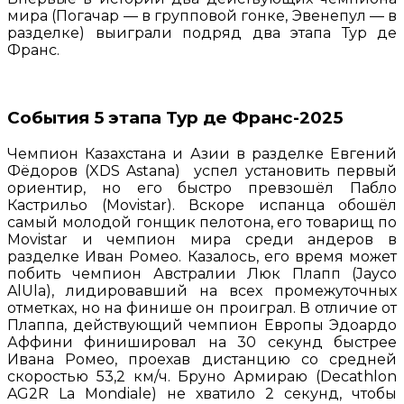
мира (Погачар — в групповой гонке, Эвенепул — в
разделке) выиграли подряд два этапа Тур де
Франс.
События 5 этапа Тур де Франс-2025
Чемпион Казахстана и Азии в разделке Евгений
Фёдоров (XDS Astana) успел установить первый
ориентир, но его быстро превзошёл Пабло
Кастрильо (Movistar). Вскоре испанца обошёл
самый молодой гонщик пелотона, его товарищ по
Movistar и чемпион мира среди андеров в
разделке Иван Ромео. Казалось, его время может
побить чемпион Австралии Люк Плапп (Jayco
AlUla), лидировавший на всех промежуточных
отметках, но на финише он проиграл. В отличие от
Плаппа, действующий чемпион Европы Эдоардо
Аффини финишировал на 30 секунд быстрее
Ивана Ромео, проехав дистанцию со средней
скоростью 53,2 км/ч. Бруно Армираю (Decathlon
AG2R La Mondiale) не хватило 2 секунд, чтобы