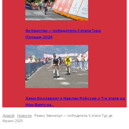
Ян Кристен — победитель 5 этапа Тура
Польши-2026
Деми Воллеринг и Марлен Ройссер о 7-м этапе до
Мон-Ванту на…
Домой
Новости
Ремко Эвенепул — победитель 5 этапа Тур де
Франс-2025