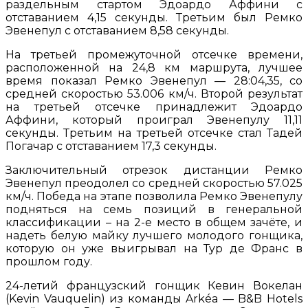
раздельным стартом Эдоардо Аффини с
отставанием 4,15 секунды. Третьим был Ремко
Эвенепул с отставанием 8,58 секунды.
На третьей промежуточной отсечке времени,
расположенной на 24,8 км маршрута, лучшее
время показал Ремко Эвенепул — 28:04,35, со
средней скоростью 53.006 км/ч. Второй результат
на третьей отсечке принадлежит Эдоардо
Аффини, который проиграл Эвенепулу 11,11
секунды. Третьим на третьей отсечке стал Тадей
Погачар с отставанием 17,3 секунды.
Заключительный отрезок дистанции Ремко
Эвенепул преодолел со средней скоростью 57.025
км/ч. Победа на этапе позволила Ремко Эвенепулу
подняться на семь позиций в генеральной
классификации – на 2-е место в общем зачёте, и
надеть белую майку лучшего молодого гонщика,
которую он уже выигрывал на Тур де Франс в
прошлом году.
24-летий французский гонщик Кевин Вокелан
(Kevin Vauquelin) из команды Arkéa — B&B Hotels