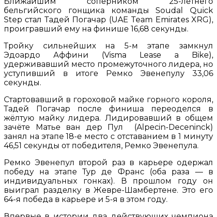
Ближайшим соперником 25-летнего
бельгийского гонщика команды Soudal Quick
Step стал Тадей Погачар (UAE Team Emirates XRG),
проигравший ему на финише 16,68 секунды.
Тройку сильнейших на 5-м этапе замкнул
Эдоардо Аффини (Visma Lease a Bike),
удерживавший место промежуточного лидера, но
уступивший в итоге Ремко Эвенепулу 33,06
секунды.
Стартовавший в гороховой майке горного короля,
Тадей Погачар после финиша переоделся в
жёлтую майку лидера. Лидировавший в общем
зачёте Матье ван дер Пул (Alpecin-Deceninck)
занял на этапе 18-е место с отставанием в 1 минуту
46,51 секунды от победителя, Ремко Эвенепула.
Ремко Эвенепул второй раз в карьере одержал
победу на этапе Тур де Франс (оба раза — в
индивидуальных гонках). В прошлом году он
выиграл разделку в Жевре-Шамбертене. Это его
64-я победа в карьере и 5-я в этом году.
Впервые в истории два действующих чемпиона