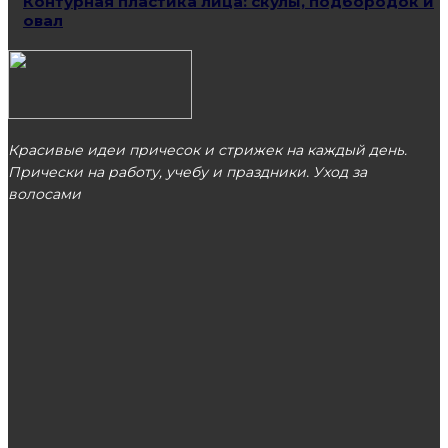
Контурная пластика лица: скулы, подбородок и
овал
Красивые идеи причесок и стрижек на каждый день.
Прически на работу, учебу и праздники. Уход за
волосами
МОСКВА
ЭТО ПОПУЛЯРНО
Как подготовится к приему уролога