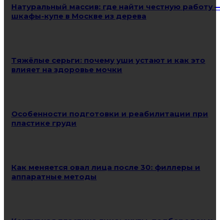
Натуральный массив: где найти честную работу 
шкафы-купе в Москве из дерева
Тяжёлые серьги: почему уши устают и как это
влияет на здоровье мочки
Особенности подготовки и реабилитации при
пластике груди
Как меняется овал лица после 30: филлеры и
аппаратные методы