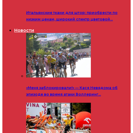
Итальянские ткани для штор: приобрести по
низким ценам, широкий спектр цветовой…
Новости
«Меня заблокировали!» — Кася Невядома об
эпизоде во время атаки Воллеринг…