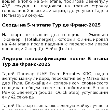
вошёл в топ-5 на 5-м этапе, проиграв Эвенепулу
48,8 секунд, и поднялся на третью строчку
генеральной классификации, где уступает Тадею
Погачару 59 секунд.
Сходы на 5-м этапе Тур де Франс-2025
На старт не вышли два гонщика – Эмильен
Жаньер (TotalEnergies), который финишировал
на 4-м этапе после падения с переломом левой
лопатки, и Яспер Де Бёйст (Lotto).
Лидеры классификаций после 5 этапа
Тур де Франс-2025
Тадей Погачар (UAE Team Emirates XRG) надел
жёлтую майку лидера, перехватив её у Матье ван
дер Пула. Ближайшим соперником словенского
гонщика в общем зачёте стал победитель 5 этапа
Ремко Эвенепул (Soudal Quick Step), уступающий
ему 42 секунды.
Тадей Погачар взял также зелёную майку лучшего