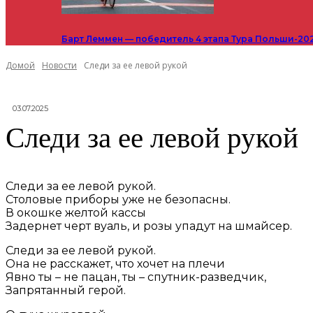
Барт Леммен — победитель 4 этапа Тура Польши-20
Домой
Новости
Следи за ее левой рукой
03.07.2025
Следи за ее левой рукой
Следи за ее левой рукой.
Столовые приборы уже не безопасны.
В окошке желтой кассы
Задернет черт вуаль, и розы упадут на шмайсер.
Следи за ее левой рукой.
Она не расскажет, что хочет на плечи
Явно ты – не пацан, ты – спутник-разведчик,
Запрятанный герой.