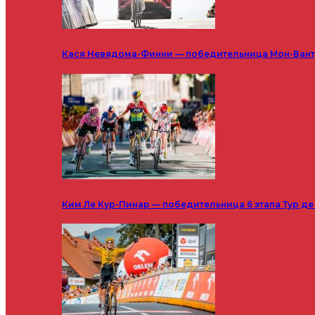
Кася Невядома-Финни — победительница Мон-Ванту
Ким Ле Кур-Пинар — победительница 6 этапа Тур д