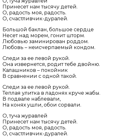
О, туча журавлей
Принесет нам тысячу детей.
О, радость моя, радость.
О, счастливчик-дуралей.
Большой баклан, большое сердце
Несет над морем, гонит шторм.
Любовью заминирован роддом.
Любовь – неисчерпаемый кондом.
Следи за ее левой рукой.
Она извернется, родит тебе двойню.
Калашников – покойник
В сравнении с одной такой.
Следи за ее левой рукой.
Теплая улитка в ладонях круче жабы.
В подвале наблевали,
На конях ушли, обои сорвали.
О, туча журавлей
Принесет нам тысячу детей.
О, радость моя, радость.
О, счастливчик-дуралей.