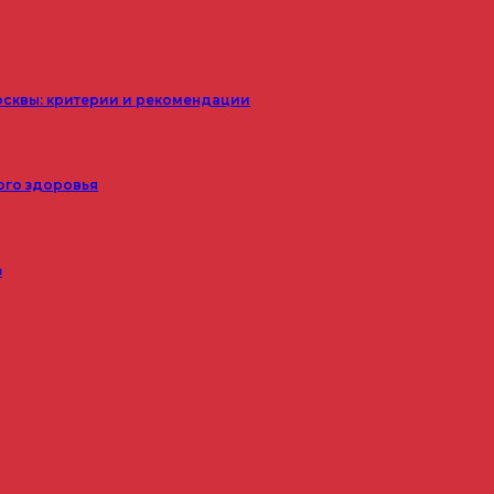
осквы: критерии и рекомендации
ого здоровья
з