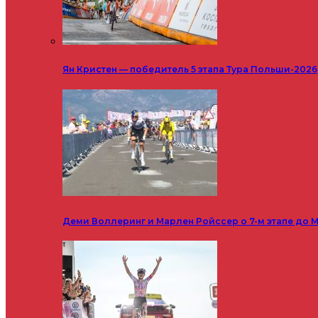
Ян Кристен — победитель 5 этапа Тура Польши-2026
Деми Воллеринг и Марлен Ройссер о 7-м этапе до М