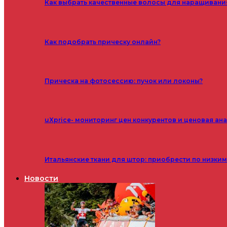
Как выбрать качественные волосы для наращивани
Как подобрать прическу онлайн?
Прическа на фотосессию: пучок или локоны?
uXprice- мониторинг цен конкурентов и ценовая ан
Итальянские ткани для штор: приобрести по низки
Новости