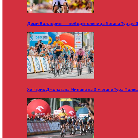
Деми Воллеринг — победительница 5 этапа Тур де 
Хет-трик Джонатана Милана на 3-м этапе Тура Поль