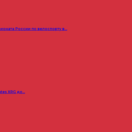
пионата России по велоспорту в…
ates XRG до…