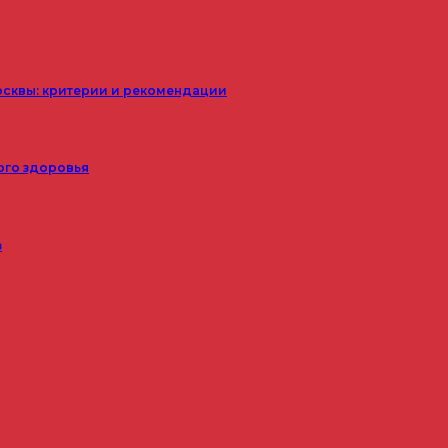
осквы: критерии и рекомендации
ого здоровья
з