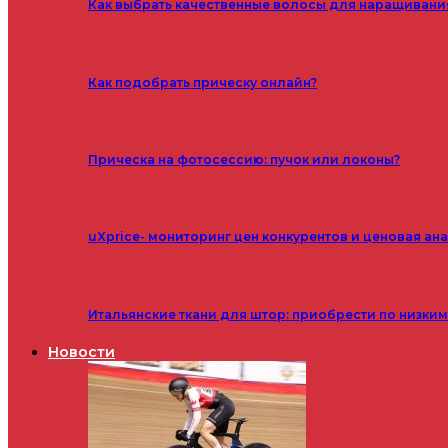
Как выбрать качественные волосы для наращивани
Как подобрать прическу онлайн?
Прическа на фотосессию: пучок или локоны?
uXprice- мониторинг цен конкурентов и ценовая ан
Итальянские ткани для штор: приобрести по низки
Новости