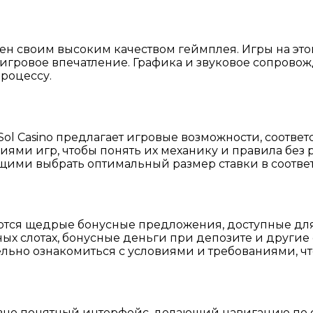
ен своим высоким качеством геймплея. Игры на этой
гровое впечатление. Графика и звуковое сопровожд
роцессу.
 Sol Casino предлагает игровые возможности, соот
ями игр, чтобы понять их механику и правила без 
ими выбрать оптимальный размер ставки в соответс
ются щедрые бонусные предложения, доступные для 
х слотах, бонусные деньги при депозите и другие с
льно ознакомиться с условиями и требованиями, ч
тивно понятный интерфейс, делающий навигацию по 