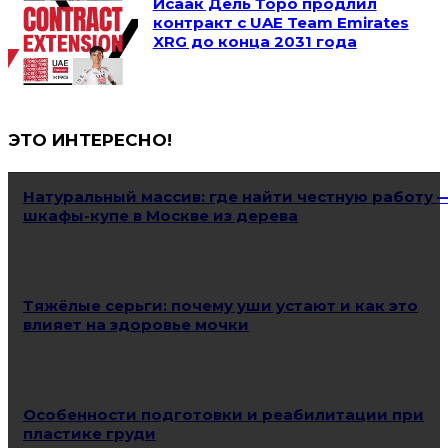
Исаак Дель Торо продлил
контракт с UAE Team Emirates
XRG до конца 2031 года
ЭТО ИНТЕРЕСНО!
Натуральный массив: где найти честную работу 
шкафы-купе в Москве из дерева
Тяжёлые серьги: почему уши устают и как это
влияет на здоровье мочки
Особенности подготовки и реабилитации при
пластике груди