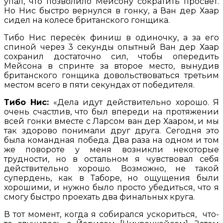
упал, что позволило Мейсону сократить просвет.
Но Нис быстро вернулся в гонку, а Ван дер Хаар
сидел на колесе британского гонщика.
Тибо Нис пересёк финиш в одиночку, а за его
спиной через 3 секунды опытный Ван дер Хаар
сохранил достаточно сил, чтобы опередить
Мейсона в спринте за второе место, вынудив
британского гонщика довольствоваться третьим
местом всего в пяти секундах от победителя.
Тибо Нис:
«Дела идут действительно хорошо. Я
очень счастлив, что был впереди на протяжении
всей гонки вместе с Ларсом ван дер Хааром, и мы
так здорово понимали друг друга. Сегодня это
была командная победа. Два раза на одном и том
же повороте у меня возникли некоторые
трудности, но в остальном я чувствовал себя
действительно хорошо. Возможно, не такой
супердень, как в Таборе, но ощущения были
хорошими, и нужно было просто убедиться, что я
смогу быстро проехать два финальных круга.
В тот момент, когда я собирался ускориться, что-