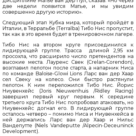
дисциплине Матье ван дер Пул, сказав: «Но через
две недели появится Матье, и мы увидим
совершенно другую историю».
Следующий этап Кубка мира, который пройдёт в
Италии, в Терральбе (Terralba) Тибо Нис пропустит,
так как в это время будет в тренировочном лагере.
Тибо Нис на втором круге присоединился к
лидирующей группе. Трасса длиной 2,95 км
просохла, что расширило число претендентов на
высокие места. Лауренс Свек (Crelan-Corendon),
возглавил пелотон после старта, а напарник Ниса
по команде Baloise-Glowi Lions Ларс ван дер Хаар
сел Свеку на колесо. Они быстро растянули
пелотон. К ним переложился Тибо Нис. Йорис
Ниувенхейс (Joris Nieuwenhuis /Ridley Racing)
завершил первый круг первым. К середине
третьего круга Тибо Нис попробовал атаковать, но
Ниувенхейс догнал его. В лидирующей группе
осталось четверо – помимо Ниса и Ниувенхейса в
ней держались Ларс ван дер Хаар и Нильс
Вандепутте (Niels Vandeputte /Alpecin-Deceuninck
Development).