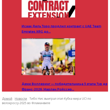
Исаак Дель Торо продлил контракт с UAE Team
Emirates XRG до…
Деми Воллеринг — победительница 5 этапа Тур де
Франс-2026, Марлен Ройссер…
Домой
Новости
Тибо Нис выиграл этап Кубка мира UCI по
велокроссу-2025 во Фламанвиле