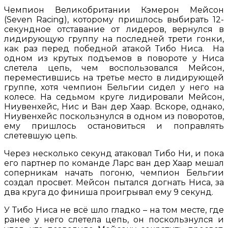
Чемпион Великобритании Кэмерон Мейсон
(Seven Racing), которому пришлось выбирать 12-
секундное отставание от лидеров, вернулся в
лидирующую группу на последней трети гонки,
как раз перед победной атакой Тибо Ниса. На
одном из крутых подъемов в повороте у Ниса
слетела цепь, чем воспользовался Мейсон,
переместившись на третье место в лидирующей
группе, хотя чемпион Бельгии сидел у него на
колесе. На седьмом круге лидировали Мейсон,
Ниувенхейс, Нис и Ван дер Хаар. Вскоре, однако,
Ниувенхейс поскользнулся в одном из поворотов,
ему пришлось остановиться и поправлять
слетевшую цепь.
Через несколько секунд атаковал Тибо Ни, и пока
его партнер по команде Ларс ван дер Хаар мешал
соперникам начать погоню, чемпион Бельгии
создал просвет. Мейсон пытался догнать Ниса, за
два круга до финиша проигрывал ему 9 секунд.
У Тибо Ниса не всё шло гладко – на том месте, где
ранее у него слетела цепь, он поскользнулся и