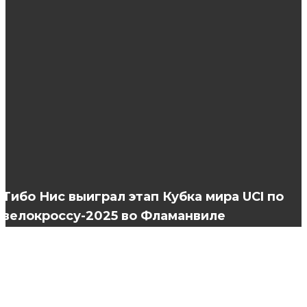
Где используется пряжа Color City
Корпоративные мероприятия — что нужно
знать о них?
10 причин обратиться к косметологу
Тибо Нис выиграл этап Кубка мира UCI по
велокроссу-2025 во Фламанвиле