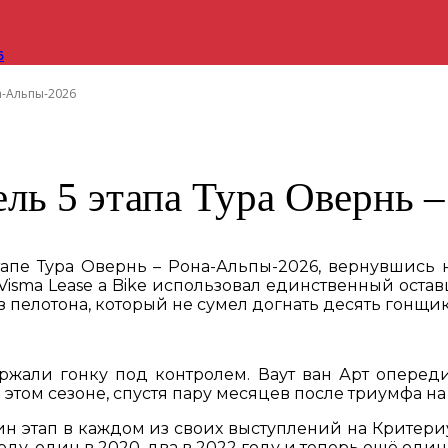
6
а-Альпы-2026
ель 5 этапа Тура Овернь 
тапе Тура Овернь – Рона-Альпы-2026, вернувшись н
Visma Lease a Bike использовал единственный оста
из пелотона, который не сумел догнать десять гонщи
ржали гонку под контролем. Ваут ван Арт опередил
в этом сезоне, спустя пару месяцев после триумфа на
дин этап в каждом из своих выступлений на Критер
оду, один в 2020, два в 2022 году и теперь ещё один