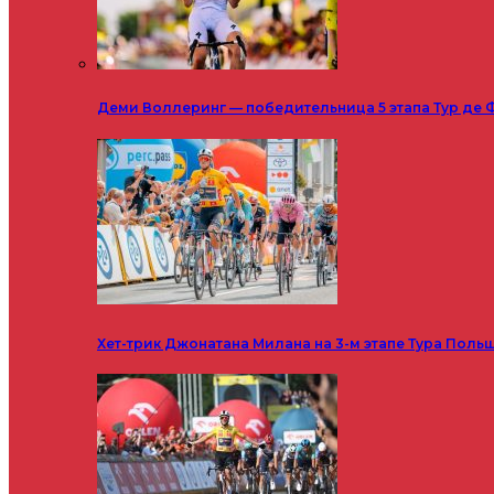
Деми Воллеринг — победительница 5 этапа Тур де 
Хет-трик Джонатана Милана на 3-м этапе Тура Поль