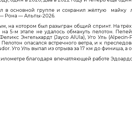
вал в основной группе и сохранил жёлтую майку 
— Рона — Альпы-2026.
вым, на котором был разыгран общий спринт. На трё
 на 5-м этапе не удалось обмануть пелотон. Пепе
, Феликс Энгельхардт (Jayco AlUla), Уго Уль (Alpecin
 Пелотон опасался встречного ветра, и к преследов
dor. Уго Уль выпал из отрыва за 17 км до финиша, а о
м километре благодаря впечатляющей работе Эдоард