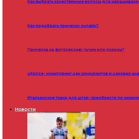
Как выбрать качественные волосы для наращивани
Как подобрать прическу онлайн?
Прическа на фотосессию: пучок или локоны?
uXprice- мониторинг цен конкурентов и ценовая ан
Итальянские ткани для штор: приобрести по низки
Новости