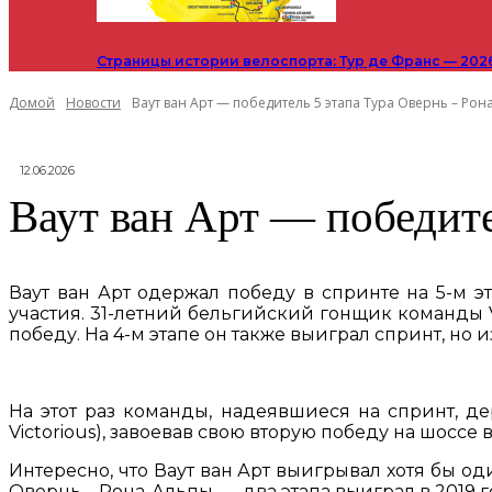
Страницы истории велоспорта: Тур де Франс — 202
Домой
Новости
Ваут ван Арт — победитель 5 этапа Тура Овернь – Рон
12.06.2026
Ваут ван Арт — победит
Ваут ван Арт одержал победу в спринте на 5-м э
участия. 31-летний бельгийский гонщик команды 
победу. На 4-м этапе он также выиграл спринт, но 
На этот раз команды, надеявшиеся на спринт, де
Victorious), завоевав свою вторую победу на шоссе 
Интересно, что Ваут ван Арт выигрывал хотя бы о
Овернь – Рона-Альпы, — два этапа выиграл в 2019 г