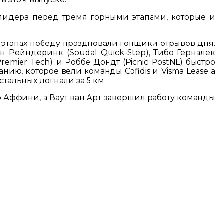
лидера перед тремя горными этапами, которые и
х этапах победу праздновали гонщики отрывов дня.
йн Рейндеринк (Soudal Quick-Step), Тибо Герналек
-Premier Tech) и Роббе Дондт (Picnic PostNL) быстро
анию, которое вели команды Cofidis и Visma Lease a
стальных догнали за 5 км.
о Аффини, а Ваут ван Арт завершил работу команды