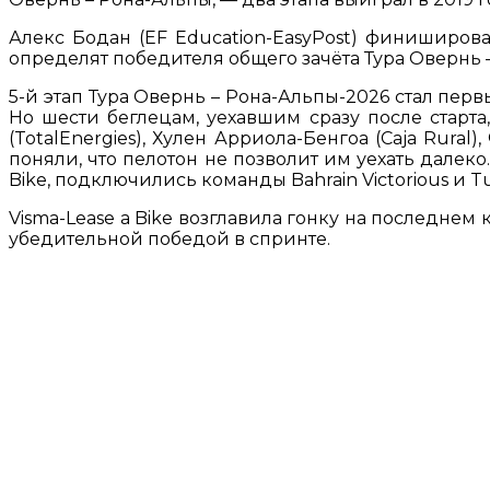
Алекс Бодан (EF Education-EasyPost) финиширо
определят победителя общего зачёта Тура Овернь 
5-й этап Тура Овернь – Рона-Альпы-2026 стал пер
Но шести беглецам, уехавшим сразу после старта,
(TotalEnergies), Хулен Арриола-Бенгоа (Caja Rural)
поняли, что пелотон не позволит им уехать далеко.
Bike, подключились команды Bahrain Victorious и Tu
Visma-Lease a Bike возглавила гонку на последне
убедительной победой в спринте.