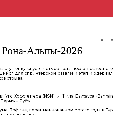
88
0
– Рона-Альпы-2026
а эту гонку спустя четыре года после последнего
вшийся для спринтерской развязки этап и одержал
ков отрыва.
 Уго Хофстеттера (NSN) и Фила Баухауса (Bahrain
 Париж – Рубэ.
иуме Дофине, переименнованном с этого года в Тур
 в этом выпуске.