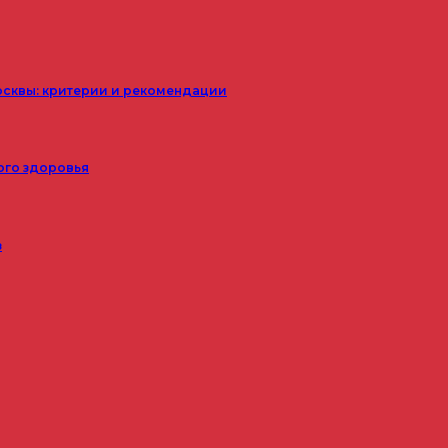
осквы: критерии и рекомендации
ого здоровья
з