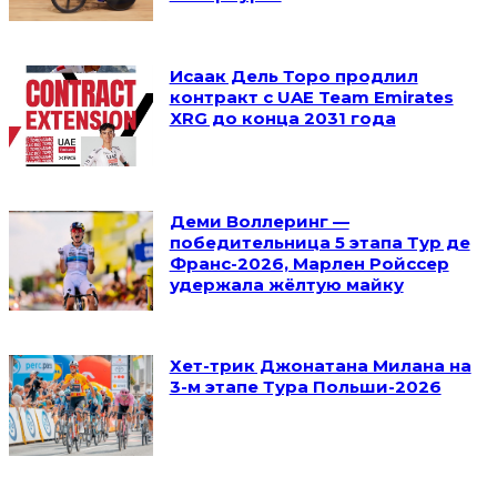
Исаак Дель Торо продлил
контракт с UAE Team Emirates
XRG до конца 2031 года
Деми Воллеринг —
победительница 5 этапа Тур де
Франс-2026, Марлен Ройссер
удержала жёлтую майку
Хет-трик Джонатана Милана на
3-м этапе Тура Польши-2026