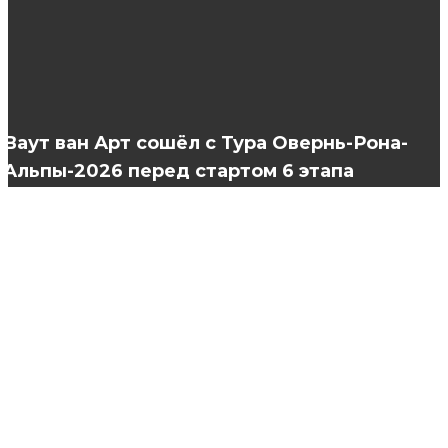
советы и хитрости!
Актуальность пионовидных роз
Ваут ван Арт сошёл с Тура Овернь-Рона-
Альпы-2026 перед стартом 6 этапа