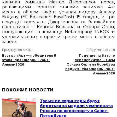
капитан команды Маттео Джоргенсон перед
решающими горными этапами занимает 4-е
место в общем зачёте, уступая лидеру, Алексу
Бодану (EF Education EasyPost) 15 секунд, и три
секунды отделяют Джоргенсона от ближайших
соперников – Кевина Воклана и Оскара Онли,
выступающих за команду Netcompany INEOS и
удерживающих второе и третье места в общем
зачёте.
Предыдущая статья
Следующая статья
Ваут ван Арт — победитель 5
Падение на 6 этапе
этапа Тура Овернь – Рона-
перечеркнуло шансы
Альпы-2026
Оскара Онли на борьбу за
подиум Тура Овернь-Рона-
Альпы-2026
ПОХОЖИЕ НОВОСТИ
Тульские спринтеры будут
бороться за медали чемпионата
России по велоспорту в Санкт-
Петербурге