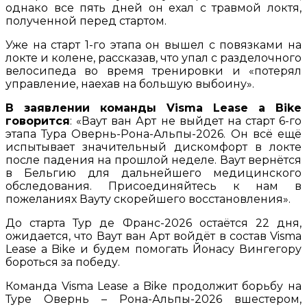
однако все пять дней он ехал с травмой локтя,
полученной перед стартом.
Уже на старт 1-го этапа он вышел с повязками на
локте и колене, рассказав, что упал с разделочного
велосипеда во время тренировки и «потерял
управление, наехав на большую выбоину».
В заявлении команды Visma Lease a Bike
говорится
: «Ваут ван Арт не выйдет на старт 6-го
этапа Тура Овернь-Рона-Альпы-2026. Он всё ещё
испытывает значительный дискомфорт в локте
после падения на прошлой неделе. Ваут вернётся
в Бельгию для дальнейшего медицинского
обследования. Присоединяйтесь к нам в
пожеланиях Вауту скорейшего восстановления».
До старта Тур де Франс-2026 остаётся 22 дня,
ожидается, что Ваут ван Арт войдёт в состав Visma
Lease a Bike и будем помогать Йонасу Вингегору
бороться за победу.
Команда Visma Lease a Bike продолжит борьбу на
Туре Овернь – Рона-Альпы-2026 вшестером,