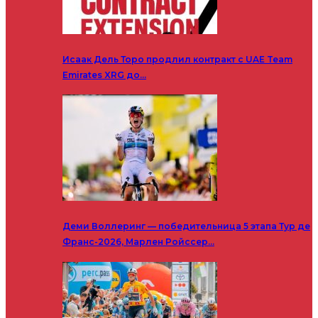
Исаак Дель Торо продлил контракт с UAE Team
Emirates XRG до…
Деми Воллеринг — победительница 5 этапа Тур де
Франс-2026, Марлен Ройссер…