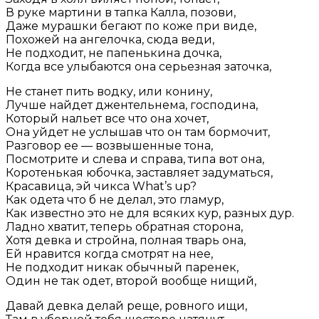
В руке мартини в тапка Калла, позови,
Даже мурашки бегают по коже при виде,
Похожей на ангелочка, сюда веди,
Не подходит, не папенькина дочка,
Когда все улыбаются она серьезная заточка,
Не станет пить водку, или конину,
Лучше найдет джентельнема, господина,
Который нальет все что она хочет,
Она уйдет не услышав что он там бормочит,
Разговор ее — возвышенные тона,
Посмотрите и слева и справа, типа вот она,
Коротенькая юбочка, заставляет задуматься,
Красавица, эй чикса What’s up?
Как одета что б не делал, это гламур,
Как известно это не для всяких кур, разных дур.
Ладно хватит, теперь обратная сторона,
Хотя девка и стройна, полная тварь она,
Ей нравится когда смотрят на нее,
Не подходит никак обычный паренек,
Один не так одет, второй вообще нищий,
Давай девка делай реще, ровного ищи,