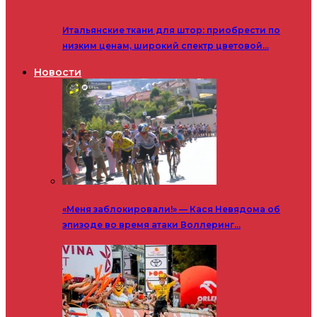
Итальянские ткани для штор: приобрести по
низким ценам, широкий спектр цветовой…
Новости
«Меня заблокировали!» — Кася Невядома об
эпизоде во время атаки Воллеринг…