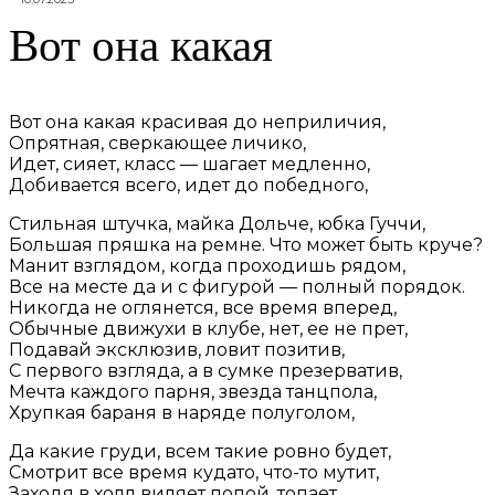
Вот она какая
Вот она какая красивая до неприличия,
Опрятная, сверкающее личико,
Идет, сияет, класс — шагает медленно,
Добивается всего, идет до победного,
Стильная штучка, майка Дольче, юбка Гуччи,
Большая пряшка на ремне. Что может быть круче?
Манит взглядом, когда проходишь рядом,
Все на месте да и с фигурой — полный порядок.
Никогда не оглянется, все время вперед,
Обычные движухи в клубе, нет, ее не прет,
Подавай эксклюзив, ловит позитив,
С первого взгляда, а в сумке презерватив,
Мечта каждого парня, звезда танцпола,
Хрупкая бараня в наряде полуголом,
Да какие груди, всем такие ровно будет,
Смотрит все время кудато, что-то мутит,
Заходя в холл виляет попой, топает,