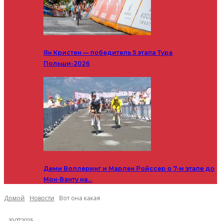
Ян Кристен — победитель 5 этапа Тура
Польши-2026
Деми Воллеринг и Марлен Ройссер о 7-м этапе до
Мон-Ванту на…
Домой
Новости
Вот она какая
10.07.2025