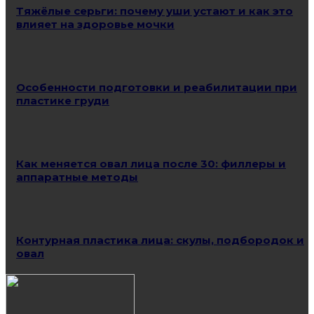
Тяжёлые серьги: почему уши устают и как это
влияет на здоровье мочки
Особенности подготовки и реабилитации при
пластике груди
Как меняется овал лица после 30: филлеры и
аппаратные методы
Контурная пластика лица: скулы, подбородок и
овал