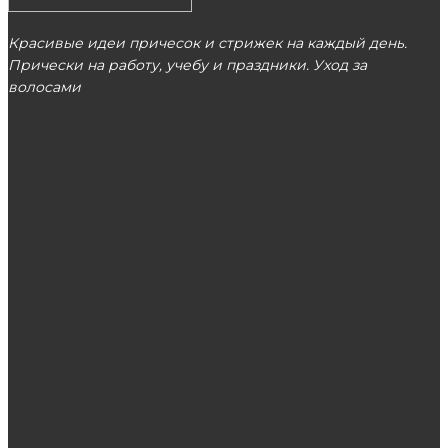
Красивые идеи причесок и стрижек на каждый день.
Прически на работу, учебу и праздники. Уход за
волосами
МОСКВА
ЭТО ПОПУЛЯРНО
Инструкция по использованию бензопил
Рекомендации по выбору косметики для
волос