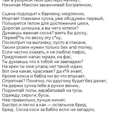
Там в уборной тебя шестеро натянут,
Начиная Максом заканчивай Богратяном,
Сцена подходит к бармену, медленно,
Моргает глазками сучка, уже обсдужен первый,
Пользуется телом для достяжения цели,
Дорогая шлюшка, а вы чего хотели?
Думаешь важная соска? взять бы доску,
Перееб*ть по веску эту с*ку,
Посмотрит на выпивку, пусто в стакане,
Таким розям нужен только Sex and money,
Если честно сказать, я не люблю пафос,
Предложил напас мрази, на фас,
Ты думаешь что я тобой не завладею?
На хрен ты мне упала, нет такой идеи,
Вот она какая, красивая? да х*й знает,
Кроме кокса и бабла ни во что втыкает,
Опрятная? Понятно, по-другому будет без денег,
На держи сучка тебе в ручки веник,
Подмитай полы, зарабатывай на тусы,
Одежду, серьги, бусы,
Нее правильно, лучше минет,
Быстро и легко а как — остальное бред,
Бред.. Соска соси за бабло если не западло,