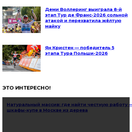
Деми Воллеринг выиграла 8-й
этап Тур де Франс-2026 сольной
атакой и перехватила жёлтую
майку
Ян Кристен — победитель 5
этапа Тура Польши-2026
ЭТО ИНТЕРЕСНО!
Натуральный массив: где найти честную работу 
шкафы-купе в Москве из дерева