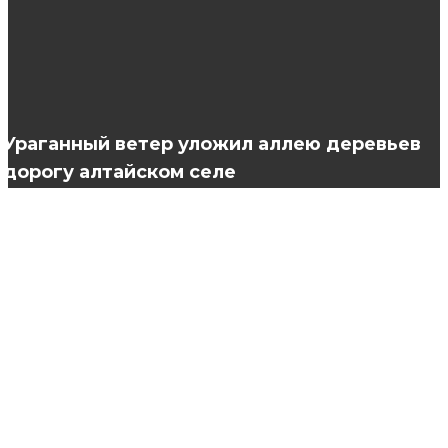
распространенные неисправности
Прически для женщин 40 лет
Ураганный ветер уложил аллею деревьев
дорогу алтайском селе