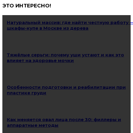
ЭТО ИНТЕРЕСНО!
Натуральный массив: где найти честную работу 
шкафы-купе в Москве из дерева
Тяжёлые серьги: почему уши устают и как это
влияет на здоровье мочки
Особенности подготовки и реабилитации при
пластике груди
Как меняется овал лица после 30: филлеры и
аппаратные методы