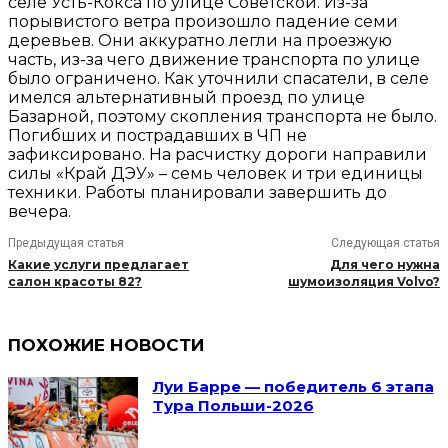
селе Усть-Кокса по улице Советской. Из-за
порывистого ветра произошло падение семи
деревьев. Они аккуратно легли на проезжую
часть, из-за чего движение транспорта по улице
было ограничено. Как уточнили спасатели, в селе
имелся альтернативный проезд по улице
Базарной, поэтому скопления транспорта не было.
Погибших и пострадавших в ЧП не
зафиксировано. На расчистку дороги направили
силы «Край ДЭУ» – семь человек и три единицы
техники. Работы планировали завершить до
вечера.
Предыдущая статья
Следующая статья
Какие услуги предлагает
Для чего нужна
салон красоты 82?
шумоизоляция Volvo?
ПОХОЖИЕ НОВОСТИ
Луи Барре — победитель 6 этапа
Тура Польши-2026