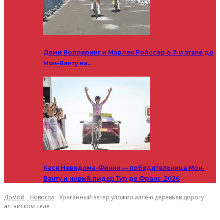
Деми Воллеринг и Марлен Ройссер о 7-м этапе до
Мон-Ванту на…
Кася Невядома-Финни — победительница Мон-
Ванту и новый лидер Тур де Франс-2026
Домой
Новости
Ураганный ветер уложил аллею деревьев дорогу
алтайском селе