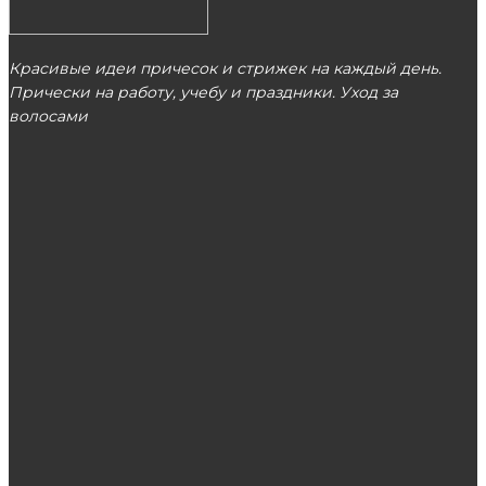
Красивые идеи причесок и стрижек на каждый день.
Прически на работу, учебу и праздники. Уход за
волосами
МОСКВА
ЭТО ПОПУЛЯРНО
Как подобрать красивые и удобные
обручальные кольца
Ламинирование ресниц в Екатеринбурге –
актуальная услуга