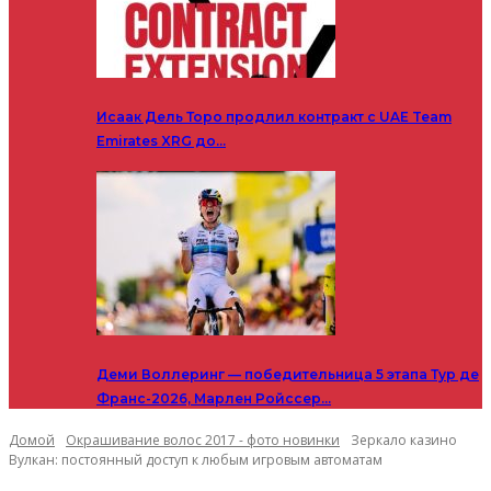
Исаак Дель Торо продлил контракт с UAE Team
Emirates XRG до…
Деми Воллеринг — победительница 5 этапа Тур де
Франс-2026, Марлен Ройссер…
Домой
Окрашивание волос 2017 - фото новинки
Зеркало казино
Вулкан: постоянный доступ к любым игровым автоматам