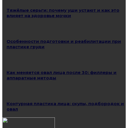
Тяжёлые серьги: почему уши устают и как это
влияет на здоровье мочки
Особенности подготовки и реабилитации при
пластике груди
Как меняется овал лица после 30: филлеры и
аппаратные методы
Контурная пластика лица: скулы, подбородок и
овал