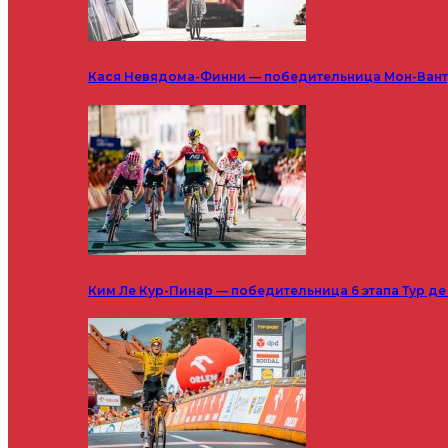
Кася Невядома-Финни — победительница Мон-Ванту
Ким Ле Кур-Пинар — победительница 6 этапа Тур д