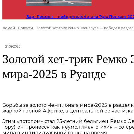
Барт Леммен — победитель 4 этапа Тура Польши-20
Домой
Новости
Золотой хет-трик Ремко Эвенепула — победа в разделк
21.09.2025
Золотой хет-трик Ремко 
мира-2025 в Руанде
Борьбы за золото Чемпионата мира-2025 в разделк
жаркой горной Африке, в центральной ее части, как
Этим «потопом» стал 25-летний бельгиец Ремко Э
гору) он пронесся как неумолимая стихия – со ср
мира в индивидуальной гонке на время.