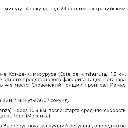
1 минуту 14 секунд над 29-летним австралийским
е Кот-де-Кимихурура (Cote de Kimihurura, 1,3 км,
щё одного предстартового фаворита Тадея Погачара
шь 4-е место. Словенский гонщик проиграл Ремко
ший 2 минуты 36.07 секунд.
za) через 10.6 км после старта средняя скорость
 дель Торо (Мексика).
ко Эвенепул показал лучший результат, опередив на