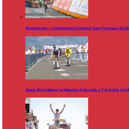
Ян Кристен — победитель 5 этапа Тура Польши-2026
Деми Воллеринг и Марлен Ройссер о 7-м этапе до М