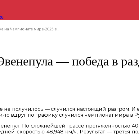
26
е на Чемпионате мира-2025 в...
Эвенепула — победа в ра
е не получилось — случился настоящий разгром. И
-то вдруг по графику случился чемпионат мира в Руан
венепул. По сложнейшей трассе протяженностью 40,
едней скоростью 48,948 км/ч. Результат — третья п