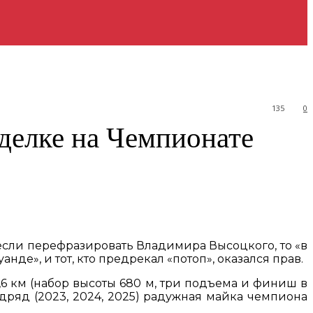
135
0
зделке на Чемпионате
 если перефразировать Владимира Высоцкого, то «в
де», и тот, кто предрекал «потоп», оказался прав.
6 км (набор высоты 680 м, три подъема и финиш в
одряд (2023, 2024, 2025) радужная майка чемпиона