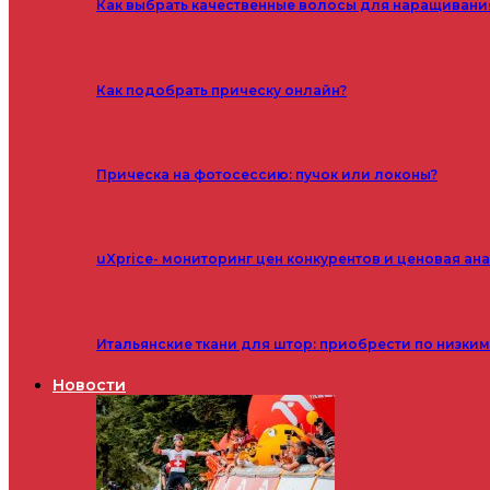
Как выбрать качественные волосы для наращивани
Как подобрать прическу онлайн?
Прическа на фотосессию: пучок или локоны?
uXprice- мониторинг цен конкурентов и ценовая ан
Итальянские ткани для штор: приобрести по низки
Новости