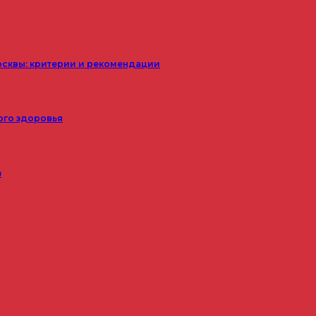
осквы: критерии и рекомендации
ого здоровья
з