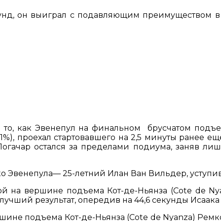
кунд, он выиграл с подавляющим преимуществом в 
е то, как Эвенепул на финальном брусчатом подъем
%), проехал стартовавшего на 2,5 минуты ранее е
Погачар остался за пределами подиума, заняв ли
о Эвенепула— 25-летний Илан Ван Вильдер, уступив
 на вершине подъема Кот-де-Ньянза (Cote de Nyan
л лучший результат, опередив на 44,6 секунды Исаака
ершине подъема Кот-де-Ньянза (Cote de Nyanza) Рем