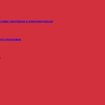
осквы: критерии и рекомендации
ого здоровья
з