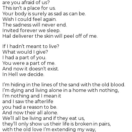
are you afraid of us?
This isn’t a place for us.
Your body is surely as sad as can be.
Wish I could feel again.
The sadness will never end.
Invited forever we sleep.
Hail deliverer the skin will peel off of me.
If I hadn’t meant to live?
What would I give?
I had a part of you.
You were a part of me.
And now it doesn’t exist.
In Hell we decide.
I’m hiding in the lines of the sand with the old blood.
I’m dying and living alone in a home with nothing,
I’m nothing and I mean it
and I saw the afterlife
you had a reason to be.
And now their all alone.
We’ll all be living and if they eat us,
they’ll only show us their life is broken in pairs,
with the old love I’m extending my way,