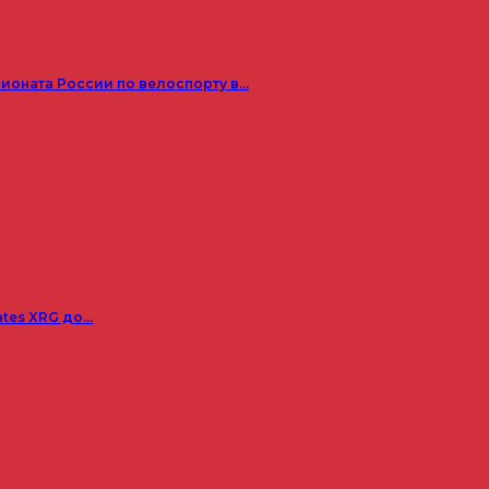
пионата России по велоспорту в…
ates XRG до…