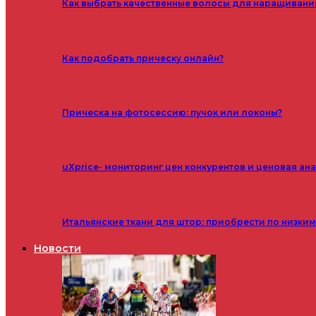
Как выбрать качественные волосы для наращивани
Как подобрать прическу онлайн?
Прическа на фотосессию: пучок или локоны?
uXprice- мониторинг цен конкурентов и ценовая ан
Итальянские ткани для штор: приобрести по низки
Новости