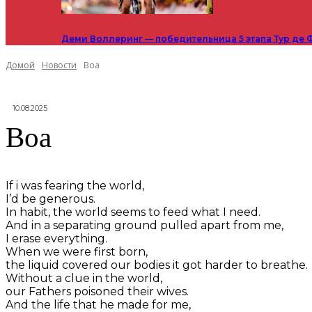
Деми Воллеринг — победительница 5 этапа Тур де 
Домой
Новости
Boa
10.08.2025
Boa
If i was fearing the world,
I’d be generous.
In habit, the world seems to feed what I need.
And in a separating ground pulled apart from me,
I erase everything.
When we were first born,
the liquid covered our bodies it got harder to breathe.
Without a clue in the world,
our Fathers poisoned their wives.
And the life that he made for me,