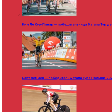
Ким Ле Кур-Пинар — победительница 6 этапа Тур д
Барт Леммен — победитель 4 этапа Тура Польши-20