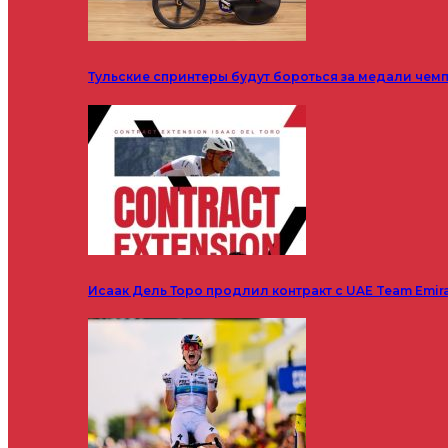
Тульские спринтеры будут бороться за медали чем
Исаак Дель Торо продлил контракт с UAE Team Emir