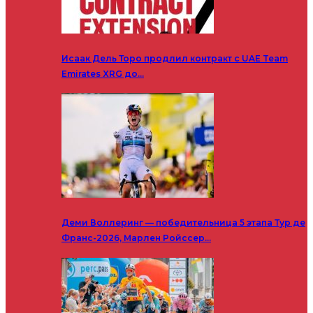
Исаак Дель Торо продлил контракт с UAE Team
Emirates XRG до…
Деми Воллеринг — победительница 5 этапа Тур де
Франс-2026, Марлен Ройссер…