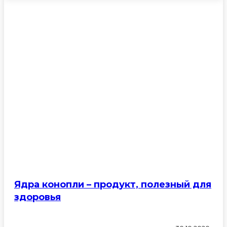
УХОД ЗА ВОЛОСАМИ В
ДОМАШНИХ УСЛОВИЯХ
Ядра конопли – продукт, полезный для
здоровья
Здоровье
Красота и ухо
Красота и уход