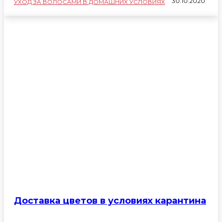
30.10.2020
УХОД ЗА ВОЛОСАМИ В ДОМАШНИХ УСЛОВИЯХ
Модные женские стрижки 2017 - фото и обзоры
Модные прически 2017 - фото и обзоры
Новости
Окрашивание волос 2017 - фото новинки
Спорт
Техника
Доставка цветов в условиях карантина