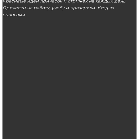
Красивые идеи причесок и стрижек на каждый день.
Прически на работу, учебу и праздники. Уход за
волосами
МОСКВА
ЭТО ПОПУЛЯРНО
Тренды в дизайне ногтей
Как подобрать идеальный парик?
Как дорого можно продать натуральные
волосы?