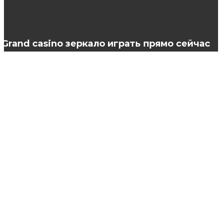
Можно ли получить займ без отказа?
Grand casino зеркало играть прямо сейчас