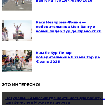
Ванту на Тур де Франс-2026
Кася Невядома-Финни —
победительница Мон-Ванту и
новый лидер Тур де Франс-2026
Ким Ле Кур-Пинар —
победительница 6 этапа Тур де
Франс-2026
ЭТО ИНТЕРЕСНО!
Натуральный массив: где найти честную работу 
шкафы-купе в Москве из дерева