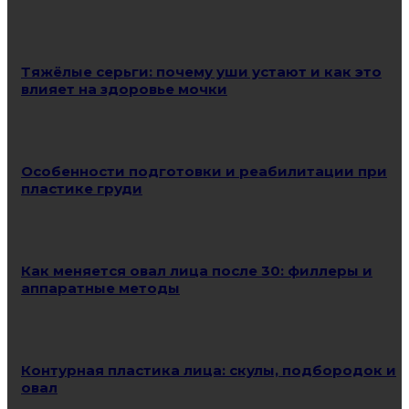
Тяжёлые серьги: почему уши устают и как это
влияет на здоровье мочки
Особенности подготовки и реабилитации при
пластике груди
Как меняется овал лица после 30: филлеры и
аппаратные методы
Контурная пластика лица: скулы, подбородок и
овал