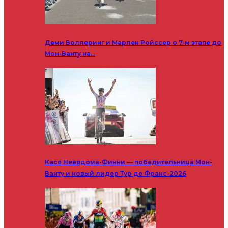
Деми Воллеринг и Марлен Ройссер о 7-м этапе до
Мон-Ванту на…
Кася Невядома-Финни — победительница Мон-
Ванту и новый лидер Тур де Франс-2026