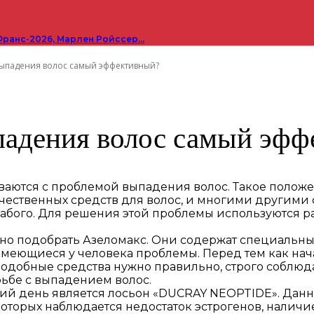
Франс-2026, Марлен Ройссер…
выпадения волос самый эффективный?
падения волос самый эф
ваются с проблемой выпадения волос. Такое полож
чественных средств для волос, и многими другими 
 слабого. Для решения этой проблемы используются 
жно подобрать Азеломакс. Они содержат специаль
имеющиеся у человека проблемы. Перед тем как нача
подобные средства нужно правильно, строго соблю
ьбе с выпадением волос.
ий день является лосьон «DUCRAY NEOPTIDE». Дан
оторых наблюдается недостаток эстрогенов, наличи