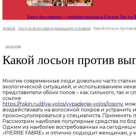
Деми Воллеринг — победительница 5 этапа Тур де 
Домой
Уход за волосами в домашних условиях
Какой лосьон против 
26.05.2018
Какой лосьон против вы
Многие современные люди довольно часто сталки
экологической ситуацией, и использованием нека
представители обоих полов – как сильного, так и
ссылке
https://hskin.ru/dlya-volos/vypadenie-volos/losony
, мо
воздействовать на волосяной покров и устранить 
проконсультироваться у специалиста. Применять 
Рассмотрим наиболее популярные средства по бор
Одним из наиболее востребованных на сегодняшн
«PIERRE FABRE» и отлично подходит женщинам, у к