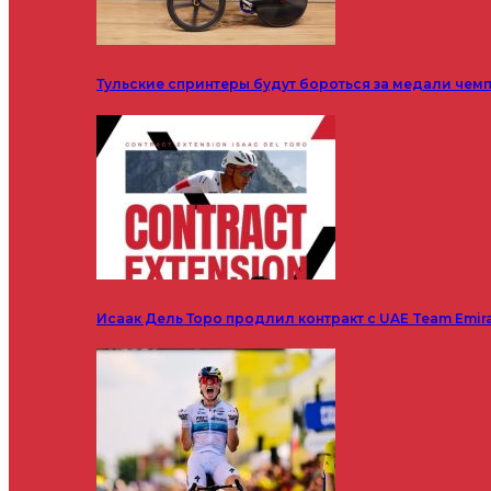
Тульские спринтеры будут бороться за медали чем
Исаак Дель Торо продлил контракт с UAE Team Emir