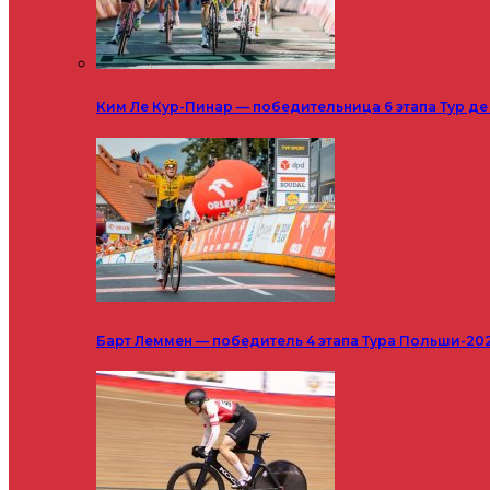
Ким Ле Кур-Пинар — победительница 6 этапа Тур д
Барт Леммен — победитель 4 этапа Тура Польши-20