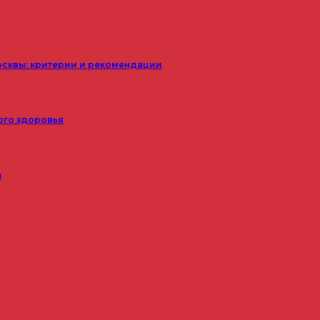
осквы: критерии и рекомендации
ого здоровья
з