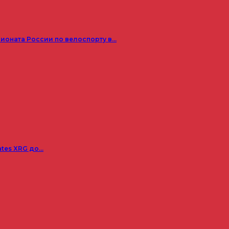
пионата России по велоспорту в…
ates XRG до…