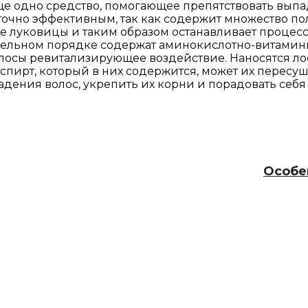
Еще одно средство, помогающее препятствовать вып
точно эффективным, так как содержит множество пол
е луковицы и таким образом останавливает процес
ательном порядке содержат аминокислотно-витамин
лосы ревитализирующее воздействие. Наносятся ло
спирт, который в них содержится, может их пересуш
адения волос, укрепить их корни и порадовать себ
Особе