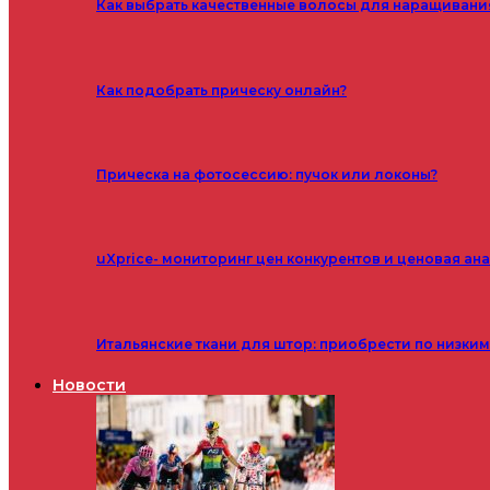
Как выбрать качественные волосы для наращивани
Как подобрать прическу онлайн?
Прическа на фотосессию: пучок или локоны?
uXprice- мониторинг цен конкурентов и ценовая ан
Итальянские ткани для штор: приобрести по низки
Новости