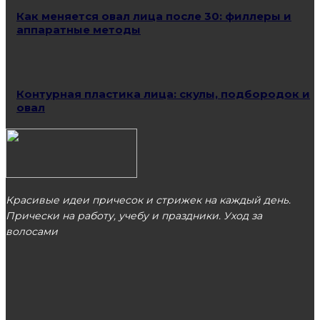
Как меняется овал лица после 30: филлеры и
аппаратные методы
Контурная пластика лица: скулы, подбородок и
овал
Красивые идеи причесок и стрижек на каждый день.
Прически на работу, учебу и праздники. Уход за
волосами
МОСКВА