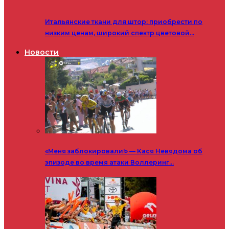
Итальянские ткани для штор: приобрести по
низким ценам, широкий спектр цветовой…
Новости
«Меня заблокировали!» — Кася Невядома об
эпизоде во время атаки Воллеринг…