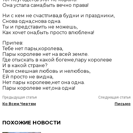
Она устала сама,быть вечно права!
Ни с кем не счастлива,в будни и праздники,
Снова одна,снова одна.
Ты и представить не можешь,
Как хочет она,быть просто влюблена!
Припев:
Тебе нет пары,королева,
Пары королеве нет на всей земле.
Где отыскать в какой богеме,пару королеве
И в какой стране?
Твоя смешная любовь и нелюбовь,
Ей просто не видна,
Нет пары королеве,нет она одна.
Пары королеве нет,она одна!
Предыдущая статья
Следующая статья
Ко Всем Чертям
Письмо
ПОХОЖИЕ НОВОСТИ