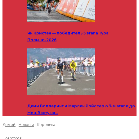
Ян Кристен — победитель 5 этапа Тура
Польши-2026
Деми Воллеринг и Марлен Ройссер о 7-м этапе до
Мон-Ванту на…
Домой
Новости
Королева
05.07.2025