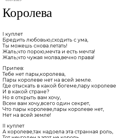
Королева
I куплет
Бредить любовью,сходить с ума,
Ты можешь снова летать!
Жаль,что порою,мечта и есть мечта!
Жаль,что чужая молва,вечно права!
Припев:
Тебе нет пары,королева,
Пары королеве нет на всей земле.
Где отыскать в какой богеме,пару королеве
И в какой стране?
Но я открыть вам хочу,
Всем вам хочу,всего один секрет,
Что пары королеве,пары королеве нет,
Нет на всей земле!
II куплет
А королеве,так надоела эта странная роль,
Тот неугоден,а этот не король.