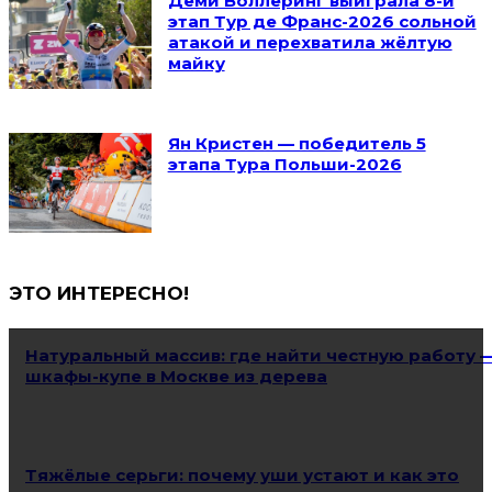
Деми Воллеринг выиграла 8-й
этап Тур де Франс-2026 сольной
атакой и перехватила жёлтую
майку
Ян Кристен — победитель 5
этапа Тура Польши-2026
ЭТО ИНТЕРЕСНО!
Натуральный массив: где найти честную работу 
шкафы-купе в Москве из дерева
Тяжёлые серьги: почему уши устают и как это