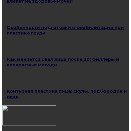
влияет на здоровье мочки
Особенности подготовки и реабилитации при
пластике груди
Как меняется овал лица после 30: филлеры и
аппаратные методы
Контурная пластика лица: скулы, подбородок и
овал