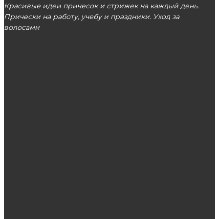
Красивые идеи причесок и стрижек на каждый день.
Прически на работу, учебу и праздники. Уход за
волосами
МОСКВА
ЭТО ПОПУЛЯРНО
Наращивание ресниц: плюсы и минусы
Свадебные причёски с диадемой и фатой
Проблемы дорожного строительства и пути