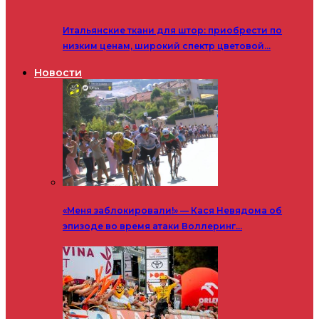
Итальянские ткани для штор: приобрести по
низким ценам, широкий спектр цветовой…
Новости
«Меня заблокировали!» — Кася Невядома об
эпизоде во время атаки Воллеринг…