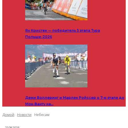
Ян Кристен — победитель 5 этапа Тура
Польши-2026
Деми Воллеринг и Марлен Ройссер о 7-м этапе до
Мон-Ванту на…
Домой
Новости
Небесам
21.09.2025