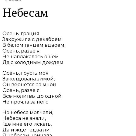
Небесам
Осень-грация
Закружила с декабрем
В белом танцем вдвоем
Осень, разве я
Не наплакалась о нем
Да с холодным дождем
Осень, грусть моя
Заколдована зимой,
Он вернется за мной
Осень, разве я
Все молитвы до одной
Не прочла за него
Но небеса молчали,
Небеса не знали,
Где мне его искать,
Да и ждет едва ли
Я небесам кричала,