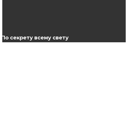
Как делать греческую причёску?
По секрету всему свету