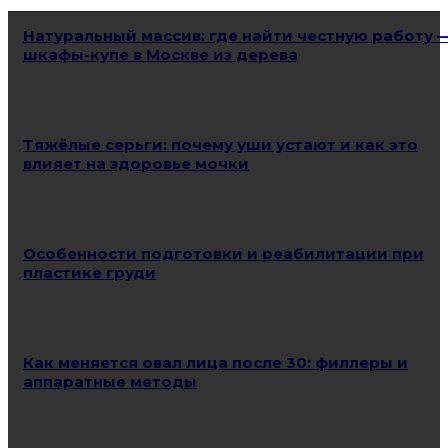
Натуральный массив: где найти честную работу 
шкафы-купе в Москве из дерева
Тяжёлые серьги: почему уши устают и как это
влияет на здоровье мочки
Особенности подготовки и реабилитации при
пластике груди
Как меняется овал лица после 30: филлеры и
аппаратные методы