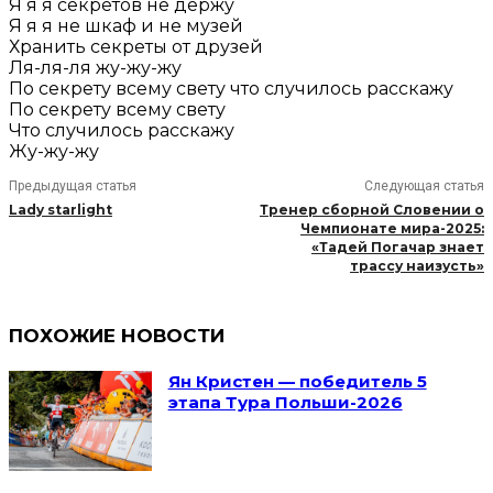
Я я я секретов не держу
Я я я не шкаф и не музей
Хранить секреты от друзей
Ля-ля-ля жу-жу-жу
По секрету всему свету что случилось расскажу
По секрету всему свету
Что случилось расскажу
Жу-жу-жу
Предыдущая статья
Следующая статья
Lady starlight
Тренер сборной Словении о
Чемпионате мира-2025:
«Тадей Погачар знает
трассу наизусть»
ПОХОЖИЕ НОВОСТИ
Ян Кристен — победитель 5
этапа Тура Польши-2026