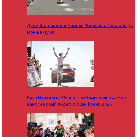
Деми Воллеринг и Марлен Ройссер о 7-м этапе до
Мон-Ванту на…
Кася Невядома-Финни — победительница Мон-
Ванту и новый лидер Тур де Франс-2026