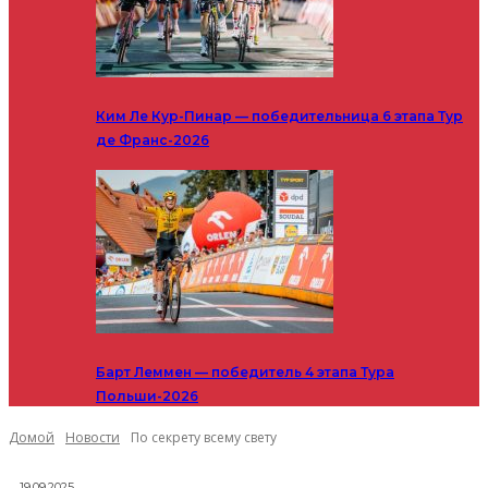
Ким Ле Кур-Пинар — победительница 6 этапа Тур
де Франс-2026
Барт Леммен — победитель 4 этапа Тура
Польши-2026
Домой
Новости
По секрету всему свету
19.09.2025