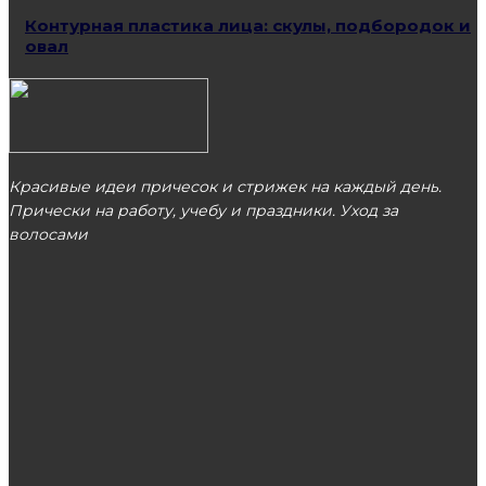
Контурная пластика лица: скулы, подбородок и
овал
Красивые идеи причесок и стрижек на каждый день.
Прически на работу, учебу и праздники. Уход за
волосами
МОСКВА
ЭТО ПОПУЛЯРНО
Как вывести вшей?