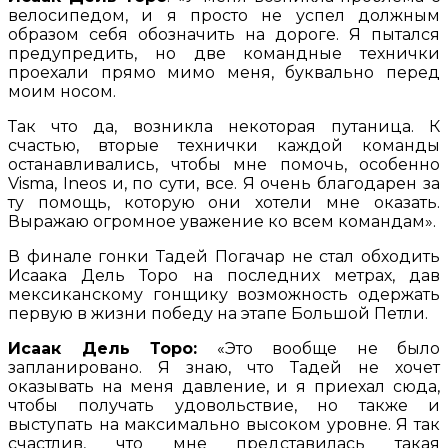
велосипедом, и я просто не успел должным
образом себя обозначить на дороге. Я пытался
предупредить, но две командные технички
проехали прямо мимо меня, буквально перед
моим носом.
Так что да, возникла некоторая путаница. К
счастью, вторые технички каждой команды
останавливались, чтобы мне помочь, особенно
Visma, Ineos и, по сути, все. Я очень благодарен за
ту помощь, которую они хотели мне оказать.
Выражаю огромное уважение ко всем командам».
В финале гонки Тадей Погачар не стал обходить
Исаака Дель Торо на последних метрах, дав
мексиканскому гонщику возможность одержать
первую в жизни победу на этапе Большой Петли.
Исаак Дель Торо:
«Это вообще не было
запланировано. Я знаю, что Тадей не хочет
оказывать на меня давление, и я приехал сюда,
чтобы получать удовольствие, но также и
выступать на максимально высоком уровне. Я так
счастлив, что мне представилась такая