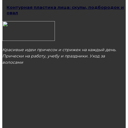
Контурная пластика лица: скулы, подбородок и
овал
Красивые идеи причесок и стрижек на каждый день.
Прически на работу, учебу и праздники. Уход за
волосами
МОСКВА
ЭТО ПОПУЛЯРНО
Профессиональные аппараты для коррекции
фигуры и похудения для салонов красоты