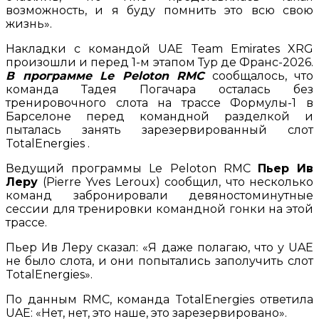
возможность, и я буду помнить это всю свою
жизнь».
Накладки с командой UAE Team Emirates XRG
произошли и перед 1-м этапом Тур де Франс-2026.
В программе Le Peloton RMC
сообщалось, что
команда Тадея Погачара осталась без
тренировочного слота на трассе Формулы-1 в
Барселоне перед командной разделкой и
пыталась занять зарезервированный слот
TotalEnergies .
Ведущий программы Le Peloton RMC
Пьер Ив
Леру
(Pierre Yves Leroux) сообщил, что несколько
команд забронировали девяностоминутные
сессии для тренировки командной гонки на этой
трассе.
Пьер Ив Леру сказал: «Я даже полагаю, что у UAE
не было слота, и они попытались заполучить слот
TotalEnergies».
По данным RMC, команда TotalEnergies ответила
UAE: «Нет, нет, это наше, это зарезервировано».