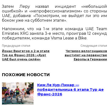
Затем Леру назвал инцидент «небольшой
ошибкой» и «непрофессионализмом» со стороны
UAE, добавив: «Посмотрим, не выйдет ли это им
боком уже на субботнем этапе».
Напомним, что на 1-м этапе команда UAE Team
Emirates XRG заняла 3-е место, проиграв 12 секунд
победителям, команде Visma Lease a Bike.
Предыдущая статья
Следующая статья
Йонас Вингегор о 2-м этапе
Четверо велогонщиков
Тур де Франс-2026 : «Дуэт
выступят на первенстве
UAE был очень силён»
Европы в Германии
ПОХОЖИЕ НОВОСТИ
Ким Ле Кур-Пинар —
победительница 6 этапа Тур де
Франс-2026