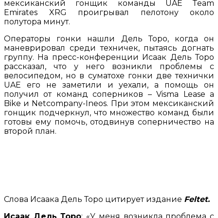
мексиканский гонщик команды UAE Team
Emirates XRG проигрывал пелотону около
полутора минут.
Операторы гонки нашли Дель Торо, когда он
маневрировал среди техничек, пытаясь догнать
группу. На пресс-конференции Исаак Дель Торо
рассказал, что у него возникли проблемы с
велосипедом, но в суматохе гонки две технички
UAE его не заметили и уехали, а помощь он
получил от команд соперников – Visma Lease a
Bike и Netcompany-Ineos. При этом мексиканский
гонщик подчеркнул, что множество команд были
готовы ему помочь, отодвинув соперничество на
второй план.
Слова Исаака Дель Торо цитирует издание
Feltet.
Исаак Дель Торо
: «У меня возникла проблема с