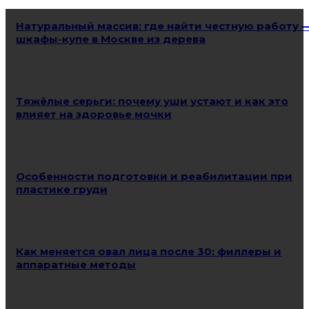
Натуральный массив: где найти честную работу 
шкафы-купе в Москве из дерева
Тяжёлые серьги: почему уши устают и как это
влияет на здоровье мочки
Особенности подготовки и реабилитации при
пластике груди
Как меняется овал лица после 30: филлеры и
аппаратные методы