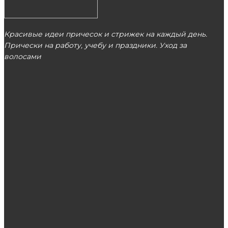
Красивые идеи причесок и стрижек на каждый день.
Прически на работу, учебу и праздники. Уход за
волосами
МОСКВА
ЭТО ПОПУЛЯРНО
Игровые автоматы на деньги – зарабатывай
дома
Рентген коленного сустава