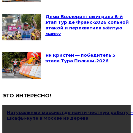
Деми Воллеринг выиграла 8-й
этап Тур де Франс-2026 сольной
атакой и перехватила жёлтую
майку
Ян Кристен — победитель 5
этапа Тура Польши-2026
ЭТО ИНТЕРЕСНО!
Натуральный массив: где найти честную работу 
шкафы-купе в Москве из дерева