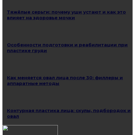
Тяжёлые серьги: почему уши устают и как это
влияет на здоровье мочки
Особенности подготовки и реабилитации при
пластике груди
Как меняется овал лица после 30: филлеры и
аппаратные методы
Контурная пластика лица: скулы, подбородок и
овал