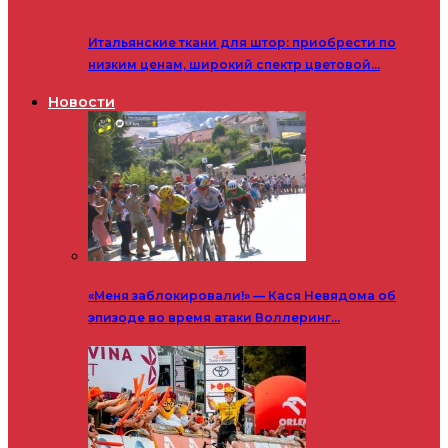
Итальянские ткани для штор: приобрести по
низким ценам, широкий спектр цветовой…
Новости
«Меня заблокировали!» — Кася Невядома об
эпизоде во время атаки Воллеринг…