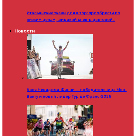
Итальянские ткани для штор: приобрести по
низким ценам, широкий спектр цветовой…
Новости
Кася Невядома-Финни — победительница Мон-
Ванту и новый лидер Тур де Франс-2026