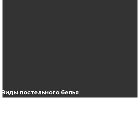
виды, категории
Как научиться качественно наращивать
ресницы?
Бигуди:одно из самых популярных средств
для создания всевозможных локонов
Виды постельного белья