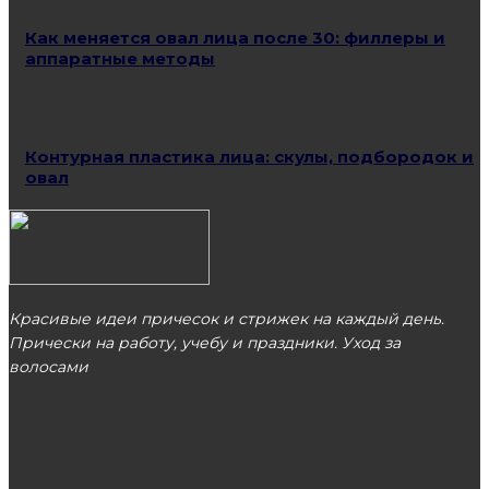
Как меняется овал лица после 30: филлеры и
аппаратные методы
Контурная пластика лица: скулы, подбородок и
овал
Красивые идеи причесок и стрижек на каждый день.
Прически на работу, учебу и праздники. Уход за
волосами
МОСКВА