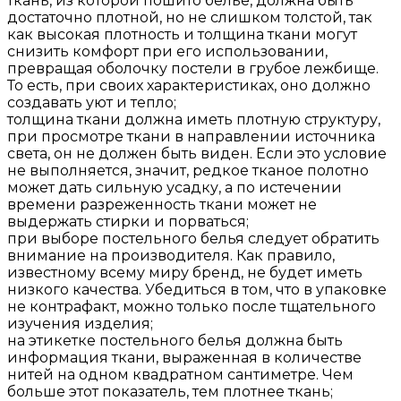
ткань, из которой пошито бельё, должна быть
достаточно плотной, но не слишком толстой, так
как высокая плотность и толщина ткани могут
снизить комфорт при его использовании,
превращая оболочку постели в грубое лежбище.
То есть, при своих характеристиках, оно должно
создавать уют и тепло;
толщина ткани должна иметь плотную структуру,
при просмотре ткани в направлении источника
света, он не должен быть виден. Если это условие
не выполняется, значит, редкое тканое полотно
может дать сильную усадку, а по истечении
времени разреженность ткани может не
выдержать стирки и порваться;
при выборе постельного белья следует обратить
внимание на производителя. Как правило,
известному всему миру бренд, не будет иметь
низкого качества. Убедиться в том, что в упаковке
не контрафакт, можно только после тщательного
изучения изделия;
на этикетке постельного белья должна быть
информация ткани, выраженная в количестве
нитей на одном квадратном сантиметре. Чем
больше этот показатель, тем плотнее ткань;