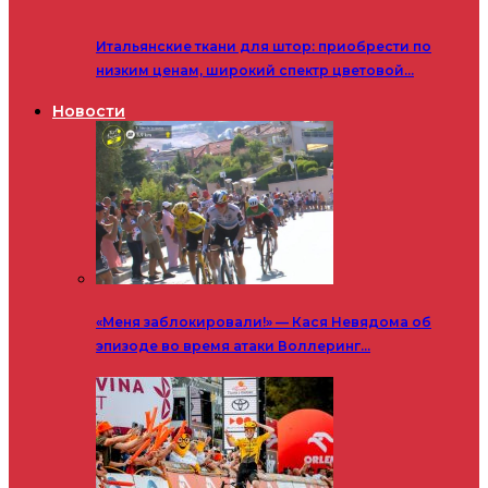
Итальянские ткани для штор: приобрести по
низким ценам, широкий спектр цветовой…
Новости
«Меня заблокировали!» — Кася Невядома об
эпизоде во время атаки Воллеринг…