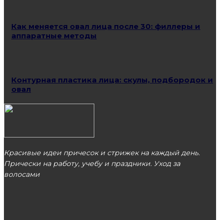
Как меняется овал лица после 30: филлеры и
аппаратные методы
Контурная пластика лица: скулы, подбородок и
овал
Красивые идеи причесок и стрижек на каждый день.
Прически на работу, учебу и праздники. Уход за
волосами
МОСКВА