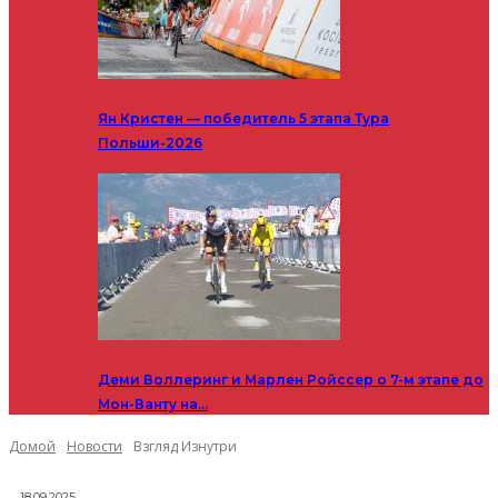
Ян Кристен — победитель 5 этапа Тура
Польши-2026
Деми Воллеринг и Марлен Ройссер о 7-м этапе до
Мон-Ванту на…
Домой
Новости
Взгляд Изнутри
18.09.2025