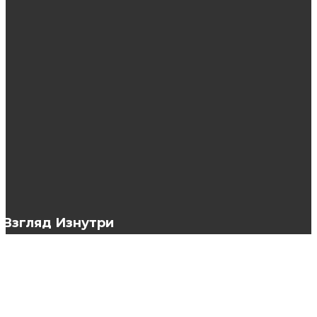
Прически для тонких и редких волос
Маска Жидкий перец — натуральный
стимулятор роста волос, который поможет
вернуть красоту
Что делать, если не включается
выпрямитель для волос Dyson?
Взгляд Изнутри