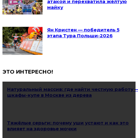
атакой и перехватила жёлтую
майку
Ян Кристен — победитель 5
этапа Тура Польши-2026
ЭТО ИНТЕРЕСНО!
Натуральный массив: где найти честную работу 
шкафы-купе в Москве из дерева
Тяжёлые серьги: почему уши устают и как это
влияет на здоровье мочки