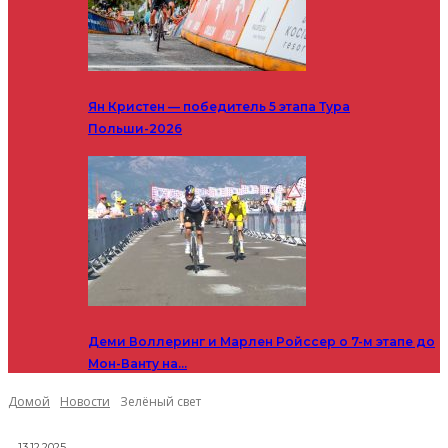
Ян Кристен — победитель 5 этапа Тура
Польши-2026
Деми Воллеринг и Марлен Ройссер о 7-м этапе до
Мон-Ванту на…
Домой
Новости
Зелёный свет
13.12.2025