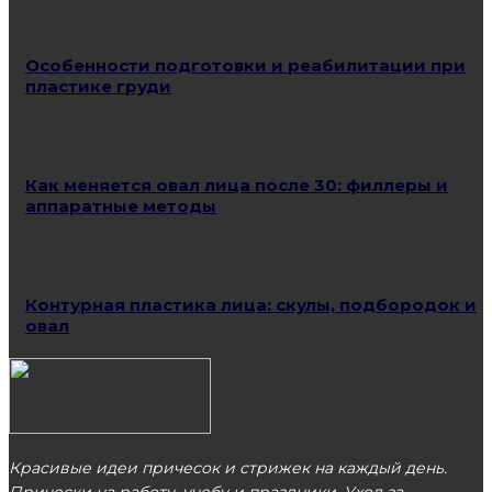
Особенности подготовки и реабилитации при
пластике груди
Как меняется овал лица после 30: филлеры и
аппаратные методы
Контурная пластика лица: скулы, подбородок и
овал
Красивые идеи причесок и стрижек на каждый день.
Прически на работу, учебу и праздники. Уход за