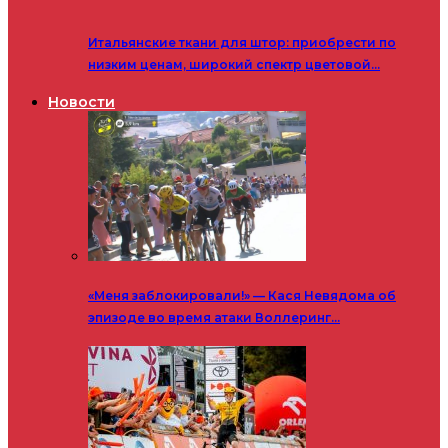
Итальянские ткани для штор: приобрести по
низким ценам, широкий спектр цветовой…
Новости
«Меня заблокировали!» — Кася Невядома об
эпизоде во время атаки Воллеринг…