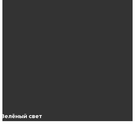
ЭТО ИНТЕРЕСНО
Экологические товары салфетки Гринвей
Электроэпиляция: как это работает?
Чему можно научиться на курсах
перманентного макияжа?
Зелёный свет