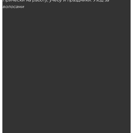
волосами
МОСКВА
ЭТО ПОПУЛЯРНО
Свадебные причёски с диадемой и фатой
Секреты выбора женской куртки
Лучшие бренды профессиональной
косметики для волос