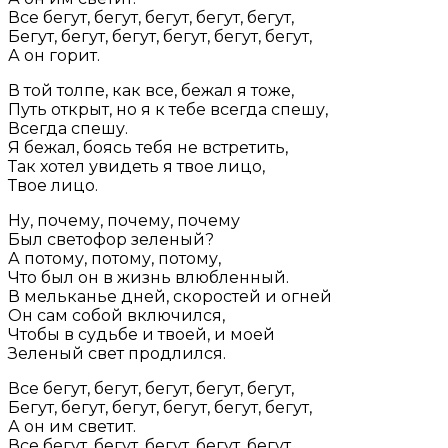
Все бегут, бегут, бегут, бегут, бегут,
Бегут, бегут, бегут, бегут, бегут, бегут,
А он горит.
В той толпе, как все, бежал я тоже,
Путь открыт, но я к тебе всегда спешу,
Всегда спешу.
Я бежал, боясь тебя не встретить,
Так хотел увидеть я твое лицо,
Твое лицо.
Ну, почему, почему, почему
Был светофор зеленый?
А потому, потому, потому,
Что был он в жизнь влюбленный.
В мельканье дней, скоростей и огней
Он сам собой включился,
Чтобы в судьбе и твоей, и моей
Зеленый свет продлился.
Все бегут, бегут, бегут, бегут, бегут,
Бегут, бегут, бегут, бегут, бегут, бегут,
А он им светит.
Все бегут, бегут, бегут, бегут, бегут,