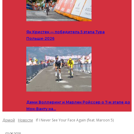
Ян Кристен — победитель 5 этапа Тура
Польши-2026
Деми Воллеринг и Марлен Ройссер о 7-м этапе до
Мон-Ванту на…
Домой
Новости
If I Never See Your Face Again (feat. Maroon 5)
02.06.2025