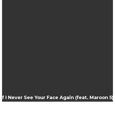
ЭТО ИНТЕРЕСНО
Медовые маски для волос: с корицей,
желтком и коньяком
Гирлянда из шаров: универсальное
украшение для любого торжества
Голова манекен для причёсок, виды и
стоимость
If I Never See Your Face Again (feat. Maroon 5)