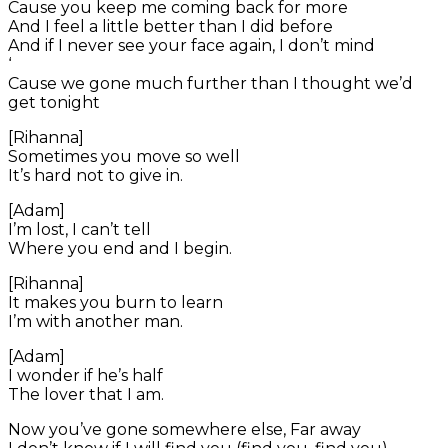
Cause you keep me coming back for more
And I feel a little better than I did before
And if I never see your face again, I don’t mind
‘
Cause we gone much further than I thought we’d
get tonight
[Rihanna]
Sometimes you move so well
It’s hard not to give in.
[Adam]
I’m lost, I can’t tell
Where you end and I begin.
[Rihanna]
It makes you burn to learn
I’m with another man.
[Adam]
I wonder if he’s half
The lover that I am.
Now you’ve gone somewhere else, Far away