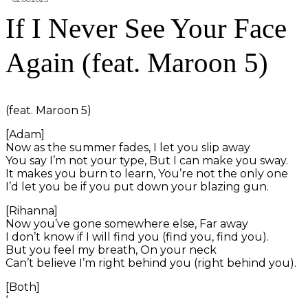
If I Never See Your Face
Again (feat. Maroon 5)
(feat. Maroon 5)
[Adam]
Now as the summer fades, I let you slip away
You say I’m not your type, But I can make you sway.
It makes you burn to learn, You’re not the only one
I’d let you be if you put down your blazing gun.
[Rihanna]
Now you’ve gone somewhere else, Far away
I don’t know if I will find you (find you, find you).
But you feel my breath, On your neck
Can’t believe I’m right behind you (right behind you).
[Both]
‘