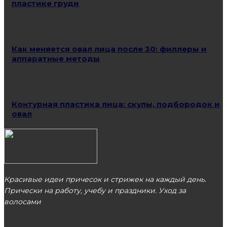
пластике груди
Как меняется овал лица после 30: филлеры и
аппаратные методы
Контурная пластика лица: скулы, подбородок и
овал
Красивые идеи причесок и стрижек на каждый день.
Прически на работу, учебу и праздники. Уход за
волосами