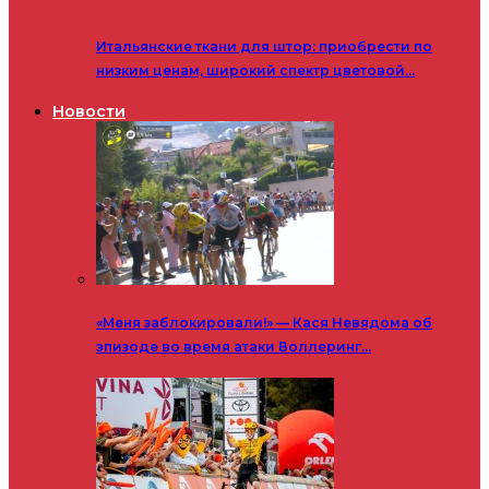
Итальянские ткани для штор: приобрести по
низким ценам, широкий спектр цветовой…
Новости
«Меня заблокировали!» — Кася Невядома об
эпизоде во время атаки Воллеринг…