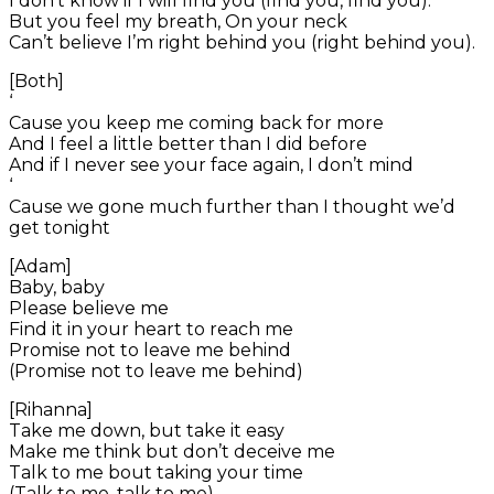
I don’t know if I will find you (find you, find you).
But you feel my breath, On your neck
Can’t believe I’m right behind you (right behind you).
[Both]
‘
Cause you keep me coming back for more
And I feel a little better than I did before
And if I never see your face again, I don’t mind
‘
Cause we gone much further than I thought we’d
get tonight
[Adam]
Baby, baby
Please believe me
Find it in your heart to reach me
Promise not to leave me behind
(Promise not to leave me behind)
[Rihanna]
Take me down, but take it easy
Make me think but don’t deceive me
Talk to me bout taking your time
(Talk to me, talk to me)