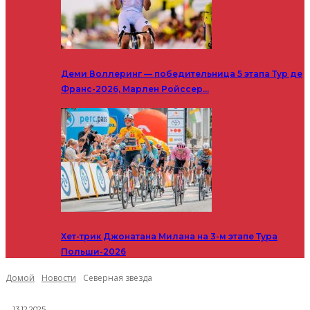
Деми Воллеринг — победительница 5 этапа Тур де
Франс-2026, Марлен Ройссер…
Хет-трик Джонатана Милана на 3-м этапе Тура
Польши-2026
Домой
Новости
Северная звезда
13.12.2025