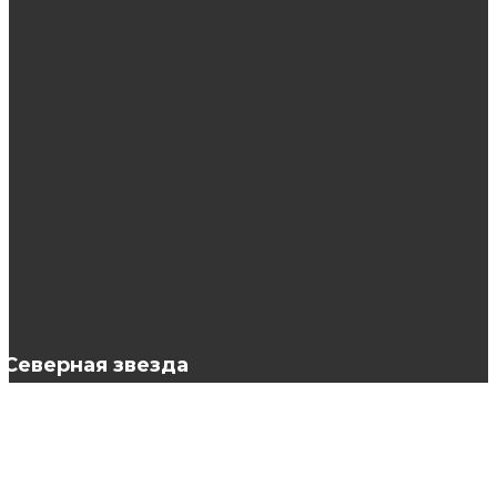
Причины популярности барбершопов и какие
услуги в них предоставляют
Показатели качества на игровых площадках
Плазмолифтинг тела
Северная звезда