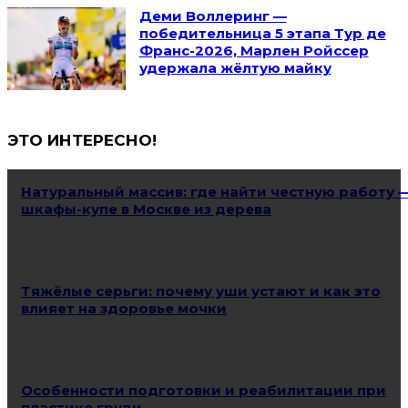
Деми Воллеринг —
победительница 5 этапа Тур де
Франс-2026, Марлен Ройссер
удержала жёлтую майку
ЭТО ИНТЕРЕСНО!
Натуральный массив: где найти честную работу 
шкафы-купе в Москве из дерева
Тяжёлые серьги: почему уши устают и как это
влияет на здоровье мочки
Особенности подготовки и реабилитации при
пластике груди