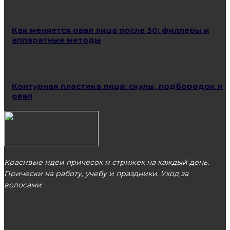
Как меняется овал лица после 30: филлеры и
аппаратные методы
Контурная пластика лица: скулы, подбородок и
овал
Красивые идеи причесок и стрижек на каждый день.
Прически на работу, учебу и праздники. Уход за
волосами
МОСКВА