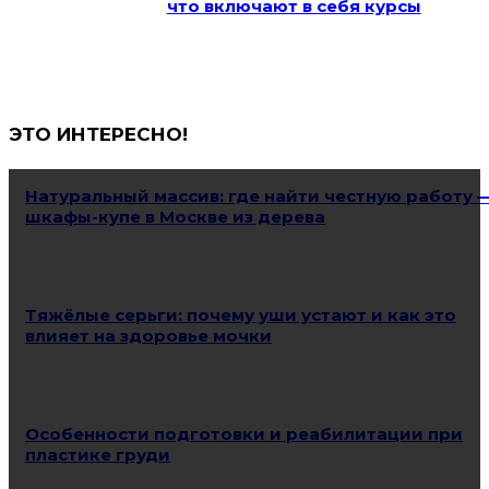
что включают в себя курсы
ЭТО ИНТЕРЕСНО!
Натуральный массив: где найти честную работу 
шкафы-купе в Москве из дерева
Тяжёлые серьги: почему уши устают и как это
влияет на здоровье мочки
Особенности подготовки и реабилитации при
пластике груди