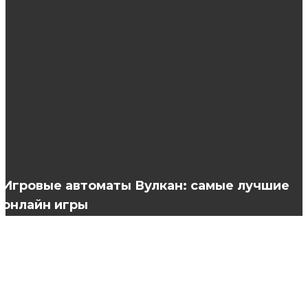
Возможности робота пылесоса iBot Vac 2
5 масок против секущихся кончиков
Свадебные причёски с диадемой и фатой
Игровые автоматы Вулкан: самые лучшие
онлайн игры