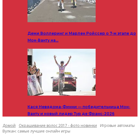
Деми Воллеринг и Марлен Ройссер о 7-м этапе до
Мон-Ванту на…
Кася Невядома-Финни — победительница Мон-
Ванту и новый лидер Тур де Франс-2026
Домой
Окрашивание волос 2017 - фото новинки
Игровые автоматы
Вулкан: самые лучшие онлайн игры